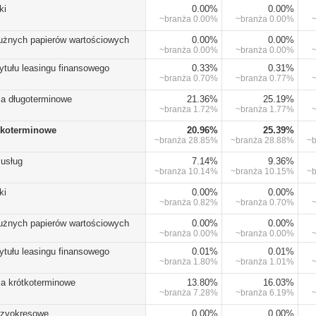
ki
0.00%
0.00%
~branża
0.00%
~branża
0.00%
dłużnych papierów wartościowych
0.00%
0.00%
~branża
0.00%
~branża
0.00%
ytułu leasingu finansowego
0.33%
0.31%
~branża
0.70%
~branża
0.77%
ia długoterminowe
21.36%
25.19%
~branża
1.72%
~branża
1.77%
tkoterminowe
20.96%
25.39%
~branża
28.85%
~branża
28.88%
~
 usług
7.14%
9.36%
~branża
10.14%
~branża
10.15%
~
ki
0.00%
0.00%
~branża
0.82%
~branża
0.70%
dłużnych papierów wartościowych
0.00%
0.00%
~branża
0.00%
~branża
0.00%
ytułu leasingu finansowego
0.01%
0.01%
~branża
1.80%
~branża
1.01%
ia krótkoterminowe
13.80%
16.03%
~branża
7.28%
~branża
6.19%
dzyokresowe
0.00%
0.00%