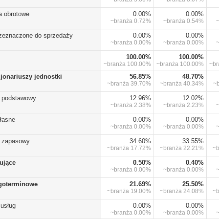
a obrotowe
0.00%
0.00%
~branża
0.72%
~branża
0.54%
rzeznaczone do sprzedaży
0.00%
0.00%
~branża
0.00%
~branża
0.00%
100.00%
100.00%
~branża
100.00%
~branża
100.00%
~b
cjonariuszy jednostki
56.85%
48.70%
~branża
39.70%
~branża
40.34%
~
) podstawowy
12.96%
12.02%
~branża
2.38%
~branża
2.23%
własne
0.00%
0.00%
~branża
0.00%
~branża
0.00%
) zapasowy
34.60%
33.55%
~branża
17.72%
~branża
22.21%
~
lujące
0.50%
0.40%
~branża
0.00%
~branża
0.00%
goterminowe
21.69%
25.50%
~branża
19.00%
~branża
24.08%
~
 usług
0.00%
0.00%
~branża
0.00%
~branża
0.00%