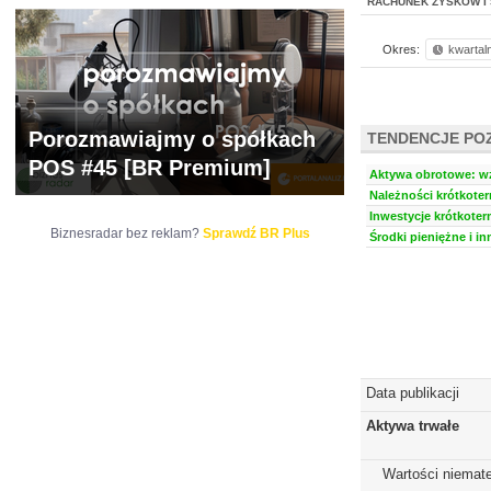
RACHUNEK ZYSKÓW I 
Okres:
kwartal
Porozmawiajmy o spółkach
TENDENCJE PO
POS #45 [BR Premium]
Aktywa obrotowe: wzr
Należności krótkoter
Inwestycje krótkoter
Biznesradar bez reklam?
Sprawdź BR Plus
Środki pieniężne i in
Data publikacji
Aktywa trwałe
Wartości niemate