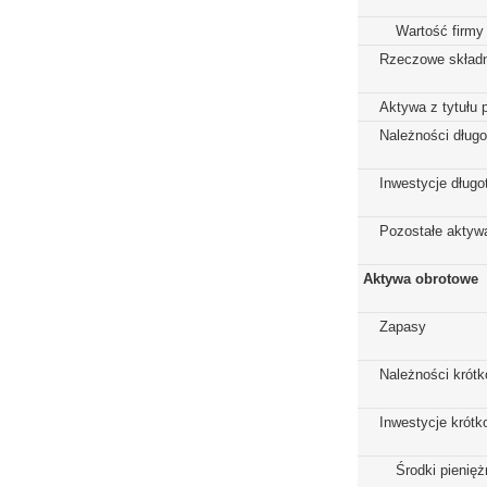
Wartość firmy
Rzeczowe składn
Aktywa z tytułu 
Należności dług
Inwestycje dług
Pozostałe aktywa
Aktywa obrotowe
Zapasy
Należności krót
Inwestycje krót
Środki pienięż