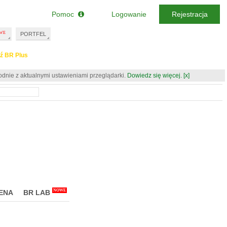
Pomoc
Logowanie
Rejestracja
PORTFEL
ź BR Plus
odnie z aktualnymi ustawieniami przeglądarki.
Dowiedz się więcej.
[x]
NOWE
ENA
BR LAB