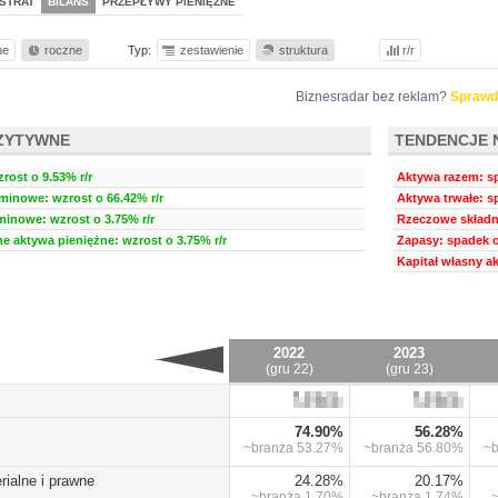
STRAT
BILANS
PRZEPŁYWY PIENIĘŻNE
ne
roczne
Typ:
zestawienie
struktura
r/r
Biznesradar bez reklam?
Sprawd
ZYTYWNE
TENDENCJE 
ost o 9.53% r/r
Aktywa razem: sp
minowe: wzrost o 66.42% r/r
Aktywa trwałe: s
minowe: wzrost o 3.75% r/r
Rzeczowe składni
ne aktywa pieniężne: wzrost o 3.75% r/r
Zapasy: spadek o
Kapitał własny ak
2022
2023
(gru 22)
(gru 23)
74.90%
56.28%
~branża
53.27%
~branża
56.80%
~
rialne i prawne
24.28%
20.17%
~branża
1.70%
~branża
1.74%