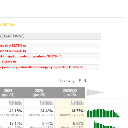
ź BR Plus
NEGATYWNE
adek o 18.71% r/r
padek o 67.32% r/r
ki majątku trwałego: spadek o 30.37% r/r
 41.82% r/r
cjonariuszy jednostki dominującej: spadek o 11.25% r/r
dane w tys. PLN
2024
2025
2026/Q2
(gru 24)
(gru 25)
(cze 26)
42.15%
24.48%
14.77%
branża
58.04%
~branża
55.35%
~branża
14.77%
17.19%
9.68%
6.93%
~branża
1.35%
~branża
2.68%
~branża
6.93%