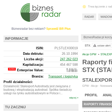
Trwa łączenie z ra
RADAR
WIADOM
Biznesradar bez reklam?
Sprawdź BR Plus
BiznesRadar.pl korzy
INFORMACJE
STX:
ustaw alert
ISIN:
PLSTLEX00019
Data debiutu:
26.10.1994
Akcje GPW
•
STALEXP
Liczba akcji:
247 262 023
Raporty f
Kapitalizacja:
454 467 598
STX (STA
Enterprise Value:
-228
815
Branża:
Transport i logistyka
402
STALEXPOR
Profil działalności:
GPW - Akcje - Notowania
Działalność Stalexport Autostrady jest związana z
budową i eksploatacją autostrad. Spółka świadczy
usługi na rynku autostradowym w Polsce i...
PROFIL
ANAL
więcej »
RAPORTY FINANS
TU ZACZNIJ