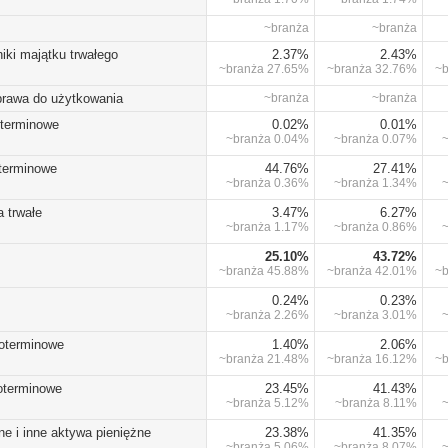
~branża
~branża
iki majątku trwałego
2.37%
2.43%
~branża
27.65%
~branża
32.76%
~
prawa do użytkowania
~branża
~branża
oterminowe
0.02%
0.01%
~branża
0.04%
~branża
0.07%
oterminowe
44.76%
27.41%
~branża
0.36%
~branża
1.34%
 trwałe
3.47%
6.27%
~branża
1.17%
~branża
0.86%
25.10%
43.72%
~branża
45.88%
~branża
42.01%
~
0.24%
0.23%
~branża
2.26%
~branża
3.01%
koterminowe
1.40%
2.06%
~branża
21.48%
~branża
16.12%
~
koterminowe
23.45%
41.43%
~branża
5.12%
~branża
8.11%
ne i inne aktywa pieniężne
23.38%
41.35%
~branża
5.06%
~branża
8.07%