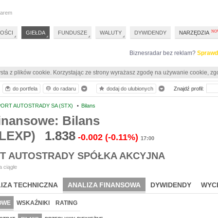
darem
OŚCI
GIEŁDA
FUNDUSZE
WALUTY
DYWIDENDY
NARZĘDZIA
Biznesradar bez reklam?
Sprawd
sta z plików cookie. Korzystając ze strony wyrażasz zgodę na używanie cookie, zg
do portfela
do radaru
dodaj do ulubionych
Znajdź profil:
ORT AUTOSTRADY SA (STX)
•
Bilans
inansowe: Bilans
LEXP)
1.838
-0.002
(-0.11%)
17:00
T AUTOSTRADY SPÓŁKA AKCYJNA
 ciągłe
IZA TECHNICZNA
ANALIZA FINANSOWA
DYWIDENDY
WYC
OWE
WSKAŹNIKI
RATING