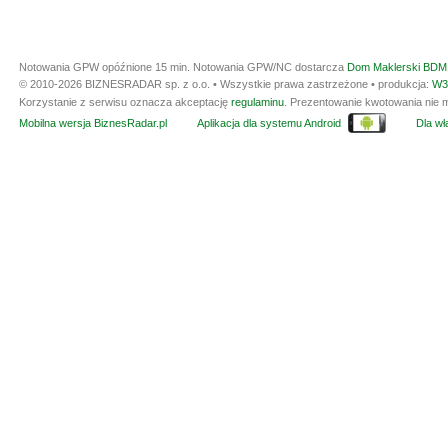
Notowania GPW opóźnione 15 min.
Notowania GPW/NC dostarcza
Dom Maklerski BDM 
© 2010-2026 BIZNESRADAR sp. z o.o. • Wszystkie prawa zastrzeżone • produkcja:
W3
Korzystanie z serwisu oznacza akceptację
regulaminu
. Prezentowanie kwotowania nie m
Mobilna wersja BiznesRadar.pl
Aplikacja dla systemu Android
Dla wła