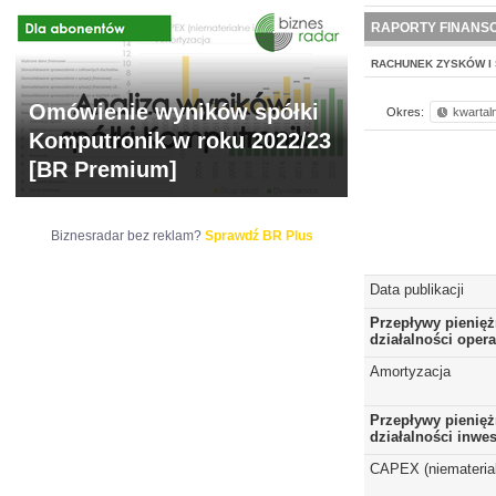
NOWE
BR LAB
RAPORTY FINANS
RACHUNEK ZYSKÓW I 
Omówienie wyników spółki
Okres:
kwartal
Komputronik w roku 2022/23
[BR Premium]
Biznesradar bez reklam?
Sprawdź BR Plus
Data publikacji
Przepływy pienięż
działalności opera
Amortyzacja
Przepływy pienięż
działalności inwes
CAPEX (niematerial