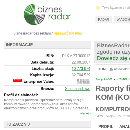
Trwa łączenie z ra
RADAR
WIADOM
Biznesradar bez reklam?
Sprawdź BR Plus
INFORMACJE
BiznesRadar.
zgodę na uży
ISIN:
PLKMPTR00012
Dowiedz się 
Data debiutu:
22.08.2007
Liczba akcji:
10 773 974
KOM:
ustaw alert
Kapitalizacja:
62 704 529
Akcje GPW
•
KOMPUT
Enterprise Value:
86
864
Raporty f
Branża:
Sieci handlowe
529
Profil działalności:
KOM (K
Komputronik prowadzi sprzedaż detaliczną sprzętu
komputerowego, oprogramowania, akcesoriów
KOMPUTRON
elektronicznych oraz produktów AGD i RTV. Sprzedaż...
więcej »
GPW - Akcje/PDA - Noto
TU ZACZNIJ
PROFIL
ANAL