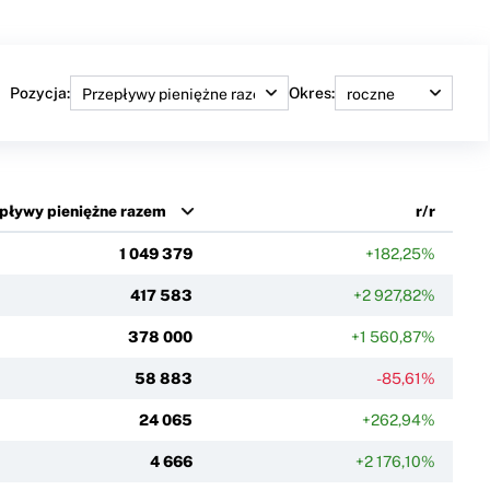
Pozycja:
Okres:
pływy pieniężne razem
r/r
1 049 379
+182,25%
417 583
+2 927,82%
378 000
+1 560,87%
58 883
-85,61%
24 065
+262,94%
4 666
+2 176,10%