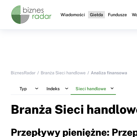
Wiadomości
Giełda
Fundusze
Wa
BiznesRadar
Branża Sieci handlowe
Analiza finansowa
Typ
Indeks
Sieci handlowe
Branża Sieci handlow
Przepływy pieniężne: Prze