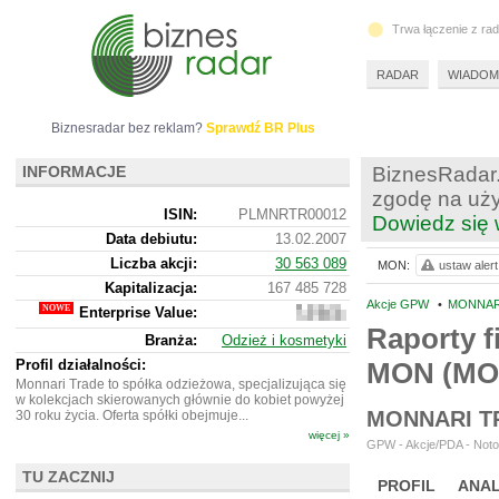
Trwa łączenie z ra
RADAR
WIADOM
Biznesradar bez reklam?
Sprawdź BR Plus
INFORMACJE
BiznesRadar.
zgodę na uży
ISIN:
PLMNRTR00012
Dowiedz się 
Data debiutu:
13.02.2007
Liczba akcji:
30 563 089
MON:
ustaw alert
Kapitalizacja:
167 485 728
Akcje GPW
•
MONNAR
Enterprise Value:
177
415
Raporty f
Branża:
Odzież i kosmetyki
728
Profil działalności:
MON (MO
Monnari Trade to spółka odzieżowa, specjalizująca się
w kolekcjach skierowanych głównie do kobiet powyżej
MONNARI T
30 roku życia. Oferta spółki obejmuje...
więcej »
GPW - Akcje/PDA - Noto
TU ZACZNIJ
PROFIL
ANAL