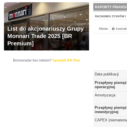
NOWE
BR LAB
RAPORTY FINANS
RACHUNEK ZYSKÓW I 
List do akcjonariuszy Grupy
Okres:
kwartal
Monnari Trade 2025 [BR
Premium]
Biznesradar bez reklam?
Sprawdź BR Plus
Data publikacji
Przepływy pienięż
operacyjnej
Amortyzacja
Przepływy pienięż
inwestycyjnej
CAPEX (niematerial