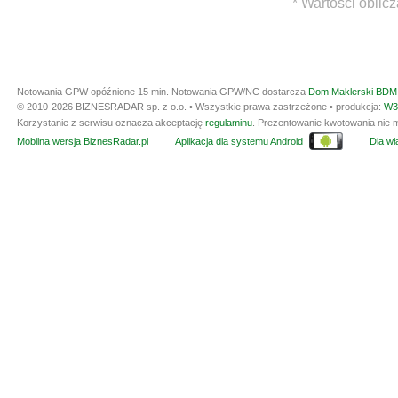
* Wartości oblic
Notowania GPW opóźnione 15 min.
Notowania GPW/NC dostarcza
Dom Maklerski BDM 
© 2010-2026 BIZNESRADAR sp. z o.o. • Wszystkie prawa zastrzeżone • produkcja:
W3
Korzystanie z serwisu oznacza akceptację
regulaminu
. Prezentowanie kwotowania nie m
Mobilna wersja BiznesRadar.pl
Aplikacja dla systemu Android
Dla wła