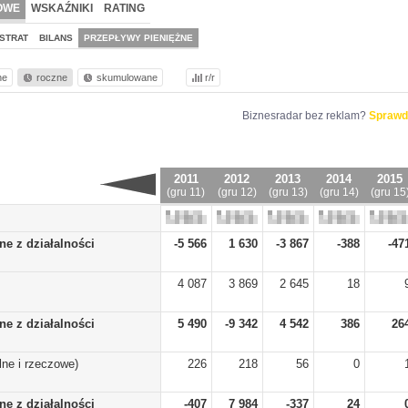
OWE
WSKAŹNIKI
RATING
STRAT
BILANS
PRZEPŁYWY PIENIĘŻNE
ne
roczne
skumulowane
r/r
Biznesradar bez reklam?
Sprawd
2011
2012
2013
2014
2015
(gru 11)
(gru 12)
(gru 13)
(gru 14)
(gru 15
ne z działalności
-5 566
1 630
-3 867
-388
-47
4 087
3 869
2 645
18
ne z działalności
5 490
-9 342
4 542
386
26
ne i rzeczowe)
226
218
56
0
ne z działalności
-407
7 984
-337
24