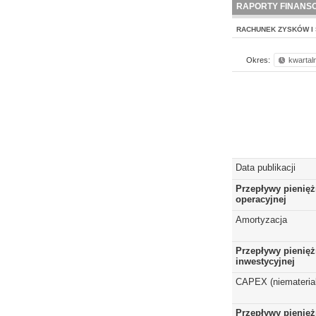
RAPORTY FINANS
RACHUNEK ZYSKÓW I 
Okres:
kwartal
Data publikacji
Przepływy pienięż
operacyjnej
Amortyzacja
Przepływy pienięż
inwestycyjnej
CAPEX (niematerial
Przepływy pienięż