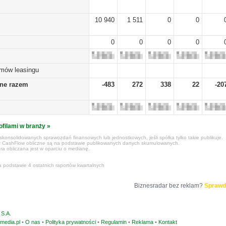
10 940
1 511
0
0
0
0
0
0
umów leasingu
żne razem
-483
272
338
22
-20
ofilami w branży »
konsolidowanych sprawozdań finansowych lub jednostkowych, jeśli spółka tylko takie publikuje.
z CashFlow obliczne są na podstawie publikowanych danych skumulowanych.
ra obliczana jest w oparciu o medianę.
a podstawie 4 ostatnich raportów kwartalnych
Biznesradar bez reklam?
Sprawd
S.A.
media.pl
•
O nas
•
Polityka prywatności
•
Regulamin
•
Reklama
•
Kontakt