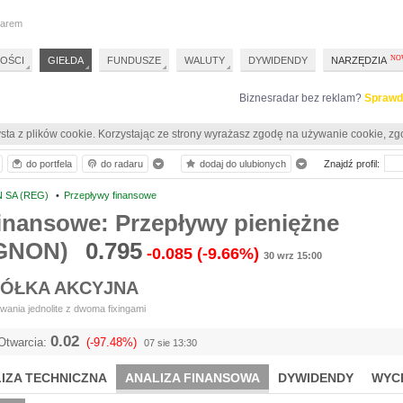
darem
OŚCI
GIEŁDA
FUNDUSZE
WALUTY
DYWIDENDY
NARZĘDZIA
Biznesradar bez reklam?
Sprawd
sta z plików cookie. Korzystając ze strony wyrażasz zgodę na używanie cookie, zg
do portfela
do radaru
dodaj do ulubionych
Znajdź profil:
 SA (REG)
•
Przepływy finansowe
inansowe: Przepływy pieniężne
GNON)
0.795
-0.085
(-9.66%)
30 wrz 15:00
ÓŁKA AKCYJNA
ania jednolite z dwoma fixingami
0.02
Otwarcia:
(-97.48%)
07 sie 13:30
IZA TECHNICZNA
ANALIZA FINANSOWA
DYWIDENDY
WYC