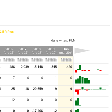
ź BR Plus
dane w tys. PLN
2016
2017
2018
2019
O4K
)
(gru 16)
(gru 17)
(gru 18)
(gru 19)
(mar 20)*
1
486
2 039
-5 148
-345
-426
9
7
4
4
1
0
4
25
18
20 559
9
9
1
12
0
0
0
0
0
0
0
-17 466
-2
0