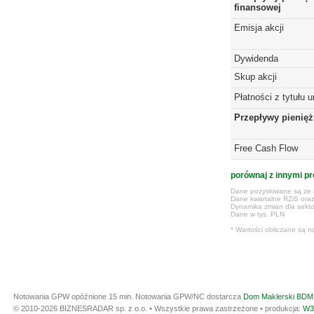
finansowej
Emisja akcji
Dywidenda
Skup akcji
Płatności z tytułu 
Przepływy pienię
Free Cash Flow
porównaj z innymi pr
Dane pozyskiwane są ze s
Dane kwartalne RZiS ora
Dynamika zmian dla sekto
Dane w tys. PLN
* Wartości obliczane są n
Notowania GPW opóźnione 15 min.
Notowania GPW/NC dostarcza
Dom Maklerski BDM 
© 2010-2026 BIZNESRADAR sp. z o.o. • Wszystkie prawa zastrzeżone • produkcja:
W3