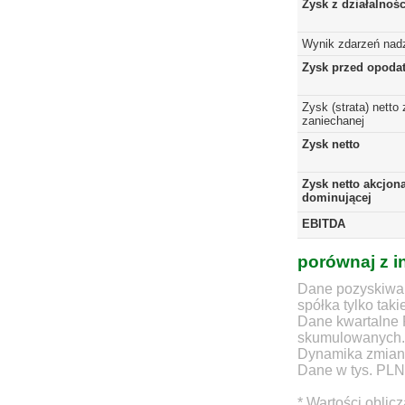
Zysk z działalnoś
Wynik zdarzeń nad
Zysk przed opoda
Zysk (strata) netto 
zaniechanej
Zysk netto
Zysk netto akcjona
dominującej
EBITDA
porównaj z i
Dane pozyskiwan
spółka tylko taki
Dane kwartalne 
skumulowanych.
Dynamika zmian d
Dane w tys. PLN
* Wartości oblic