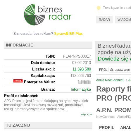
Trwa łączenie z ra
RADAR
WIADOM
Biznesradar bez reklam?
Sprawdź BR Plus
INFORMACJE
BiznesRadar.
zgodę na uży
ISIN:
PLAPNPS00017
Dowiedz się 
Data debiutu:
07.02.2013
Liczba akcji:
11 393 580
PRO:
ustaw alert
Kapitalizacja:
112 226 763
Akcje NewConnect
•
A
Enterprise Value:
142
961
Raporty f
Branża:
Informatyka
763
Profil działalności:
PRO (PR
APN Promise jest firmą działającą na rynku wysokich
technologii. Jest dostawcą rozwiązań, produktów i
A.P.N. PRO
usług informatycznych dla spółek oraz...
więcej »
NewConnect - Akcje/PDA
TU ZACZNIJ
PROFIL
ANAL