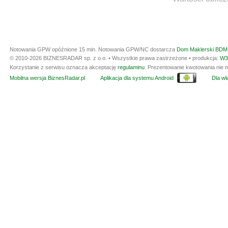
Notowania GPW opóźnione 15 min.
Notowania GPW/NC dostarcza
Dom Maklerski BDM 
© 2010-2026 BIZNESRADAR sp. z o.o. • Wszystkie prawa zastrzeżone • produkcja:
W3
Korzystanie z serwisu oznacza akceptację
regulaminu
. Prezentowanie kwotowania nie m
Mobilna wersja BiznesRadar.pl
Aplikacja dla systemu Android
Dla wła