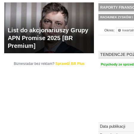
NOWE
BR LAB
RAPORTY FINANS
RACHUNEK ZYSKÓW I 
List do akcjonariuszy Grupy
Okres:
kwartal
APN Promise 2025 [BR
Premium]
TENDENCJE PO
Biznesradar bez reklam?
Sprawdź BR Plus
Przychody ze sprzeda
Data publikacji