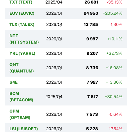
TXT (TEXT)
2025/Q4
26 081
-35,13%
EUV (EUVIC)
2026/Q1
24 950
+205,24%
TLX (TALEX)
2026/Q1
13 785
-1,30%
NTT
2026/Q1
9 987
+10,11%
(NTTSYSTEM)
YRL (YARRL)
2026/Q1
9 207
+37,73%
QNT
2026/Q1
8 736
+16,08%
(QUANTUM)
S4E
2026/Q1
7 927
+13,36%
BCM
2025/Q4
7 817
+30,54%
(BETACOM)
OPM
2026/Q1
7 573
-0,64%
(OPTEAM)
LSI (LSISOFT)
2026/Q1
5 228
-17,54%