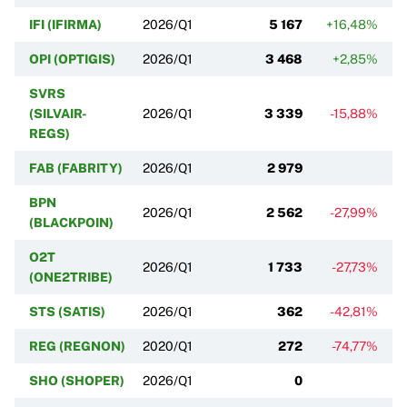
IFI (IFIRMA)
2026/Q1
5 167
+16,48%
OPI (OPTIGIS)
2026/Q1
3 468
+2,85%
SVRS
(SILVAIR-
2026/Q1
3 339
-15,88%
REGS)
FAB (FABRITY)
2026/Q1
2 979
BPN
2026/Q1
2 562
-27,99%
(BLACKPOIN)
O2T
2026/Q1
1 733
-27,73%
(ONE2TRIBE)
STS (SATIS)
2026/Q1
362
-42,81%
REG (REGNON)
2020/Q1
272
-74,77%
SHO (SHOPER)
2026/Q1
0