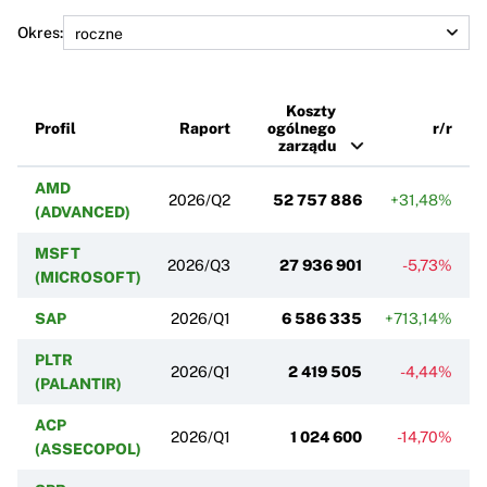
Okres:
Koszty
Profil
Raport
ogólnego
r/r
zarządu
AMD
2026/Q2
52 757 886
+31,48%
(ADVANCED)
MSFT
2026/Q3
27 936 901
-5,73%
(MICROSOFT)
SAP
2026/Q1
6 586 335
+713,14%
PLTR
2026/Q1
2 419 505
-4,44%
(PALANTIR)
ACP
2026/Q1
1 024 600
-14,70%
(ASSECOPOL)