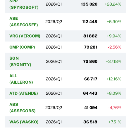
SPR
2026/Q1
135 020
+28,24%
(SPYROSOFT)
ASE
2026/Q2
112 448
+5,90%
(ASSECOSEE)
VRC (VERCOM)
2026/Q1
81 882
+9,94%
CMP (COMP)
2026/Q1
79 281
-2,56%
SGN
2026/Q1
72 860
+37,18%
(SYGNITY)
ALL
2026/Q1
66 717
+12,16%
(AILLERON)
ATD (ATENDE)
2026/Q1
64 443
+8,09%
ABS
2026/Q2
41 094
-4,76%
(ASSECOBS)
WAS (WASKO)
2026/Q1
36 518
+7,51%