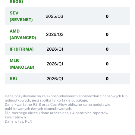
REGS)
SEV
2025/Q3
0
(SEVENET)
AMD
2026/Q2
0
(ADVANCED)
IFI (IFIRMA)
2026/Q1
0
MLB
2026/Q1
0
(MAKOLAB)
KBJ
2026/Q1
0
Dane pozyskiwane są ze skonsolidowanych sprawozdań finansowych lub
jednostkowych, jeśli spółka tylko takie publikuje.
Dane kwartalne RZiS oraz CashFlow obliczne są na podstawie
publikowanych danych skumulowanych.
Dla rocznego okresu dane urocznione z 4 ostatnich raportów
kwartalnych.
Dane w tys. PLN