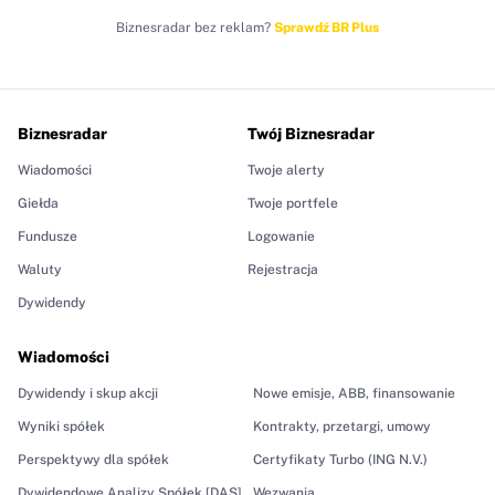
Biznesradar bez reklam?
Sprawdź BR Plus
Biznesradar
Twój Biznesradar
Wiadomości
Twoje alerty
Giełda
Twoje portfele
Fundusze
Logowanie
Waluty
Rejestracja
Dywidendy
Wiadomości
Dywidendy i skup akcji
Nowe emisje, ABB, finansowanie
Wyniki spółek
Kontrakty, przetargi, umowy
Perspektywy dla spółek
Certyfikaty Turbo (ING N.V.)
Dywidendowe Analizy Spółek [DAS]
Wezwania