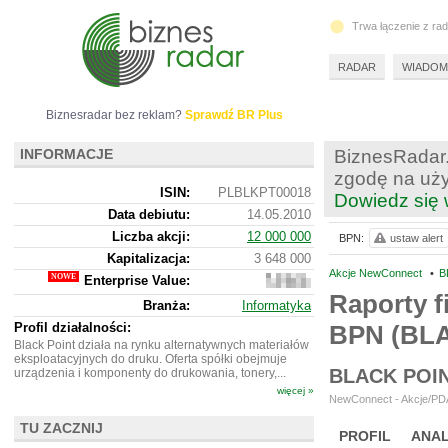
Trwa łączenie z ra
RADAR
WIADOM
Biznesradar bez reklam?
Sprawdź BR Plus
INFORMACJE
BiznesRadar.
zgodę na uży
ISIN:
PLBLKPT00018
Dowiedz się 
Data debiutu:
14.05.2010
Liczba akcji:
12 000 000
BPN:
ustaw alert
Kapitalizacja:
3 648 000
Akcje NewConnect
•
B
Enterprise Value:
3
345
Raporty f
Branża:
Informatyka
000
Profil działalności:
BPN (BL
Black Point działa na rynku alternatywnych materiałów
eksploatacyjnych do druku. Oferta spółki obejmuje
BLACK POI
urządzenia i komponenty do drukowania, tonery,...
więcej »
NewConnect - Akcje/PDA
TU ZACZNIJ
PROFIL
ANAL