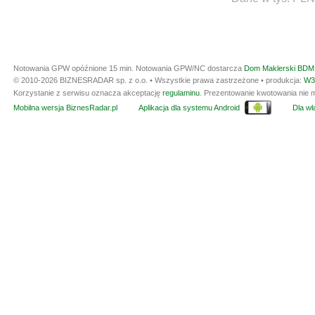
Notowania GPW opóźnione 15 min.
Notowania GPW/NC dostarcza
Dom Maklerski BDM 
© 2010-2026 BIZNESRADAR sp. z o.o. • Wszystkie prawa zastrzeżone • produkcja:
W3
Korzystanie z serwisu oznacza akceptację
regulaminu
. Prezentowanie kwotowania nie m
Mobilna wersja BiznesRadar.pl
Aplikacja dla systemu Android
Dla wła