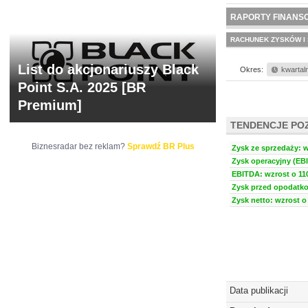
NOWE
BR LAB
RAPORTY FINANS
RACHUNEK ZYSKÓW I 
List do akcjonariuszy Black
Okres:
kwartal
Point S.A. 2025 [BR
Premium]
TENDENCJE PO
Biznesradar bez reklam?
Sprawdź BR Plus
Zysk ze sprzedaży: w
Zysk operacyjny (EBI
EBITDA: wzrost o 110
Zysk przed opodatko
Zysk netto: wzrost o 
Data publikacji