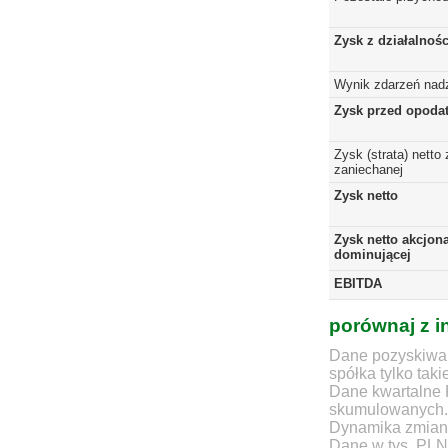
Zysk z działalnoś
Wynik zdarzeń nad
Zysk przed opoda
Zysk (strata) netto 
zaniechanej
Zysk netto
Zysk netto akcjona
dominującej
EBITDA
porównaj z i
Dane pozyskiwan
spółka tylko taki
Dane kwartalne 
skumulowanych.
Dynamika zmian d
Dane w tys. PLN