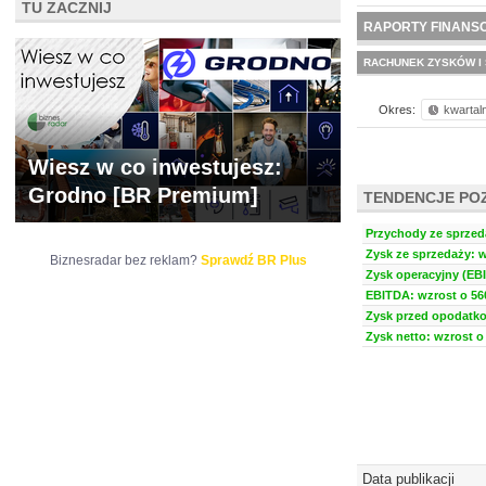
TU ZACZNIJ
WYCENA
BR 
RAPORTY FINANS
RACHUNEK ZYSKÓW I 
Okres:
kwartal
Wiesz w co inwestujesz:
Grodno [BR Premium]
TENDENCJE PO
Przychody ze sprzeda
Zysk ze sprzedaży: w
Biznesradar bez reklam?
Sprawdź BR Plus
Zysk operacyjny (EBI
EBITDA: wzrost o 560
Zysk przed opodatko
Zysk netto: wzrost o 
Data publikacji