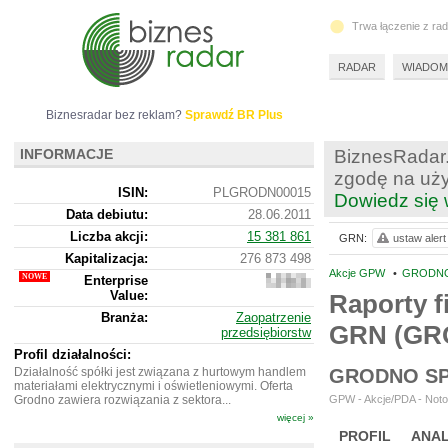
Trwa łączenie z ra
RADAR
WIADOM
Biznesradar bez reklam?
Sprawdź BR Plus
INFORMACJE
BiznesRadar.
zgodę na uży
ISIN:
PLGRODN00015
Dowiedz się 
Data debiutu:
28.06.2011
Liczba akcji:
15 381 861
GRN:
ustaw alert
Kapitalizacja:
276 873 498
Akcje GPW
•
GRODNO
Enterprise
337
Value:
305
Raporty f
498
Branża:
Zaopatrzenie
GRN (GR
przedsiębiorstw
Profil działalności:
Działalność spółki jest związana z hurtowym handlem
GRODNO SP
materiałami elektrycznymi i oświetleniowymi. Oferta
Grodno zawiera rozwiązania z sektora...
GPW - Akcje/PDA - Noto
więcej »
PROFIL
ANAL