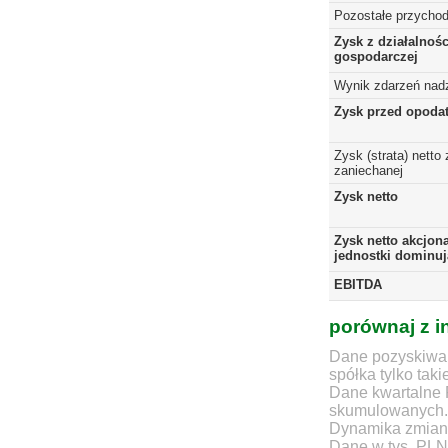
Pozostałe przychod
Zysk z działalnośc
gospodarczej
Wynik zdarzeń nad
Zysk przed opoda
Zysk (strata) netto 
zaniechanej
Zysk netto
Zysk netto akcjon
jednostki dominuj
EBITDA
porównaj z i
Dane pozyskiwan
spółka tylko taki
Dane kwartalne 
skumulowanych.
Dynamika zmian d
Dane w tys. PLN