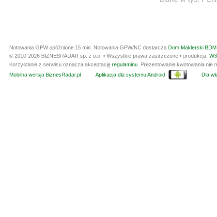
Notowania GPW opóźnione 15 min.
Notowania GPW/NC dostarcza
Dom Maklerski BDM 
© 2010-2026 BIZNESRADAR sp. z o.o. • Wszystkie prawa zastrzeżone • produkcja:
W3
Korzystanie z serwisu oznacza akceptację
regulaminu
. Prezentowanie kwotowania nie m
Mobilna wersja BiznesRadar.pl
Aplikacja dla systemu Android
Dla wła