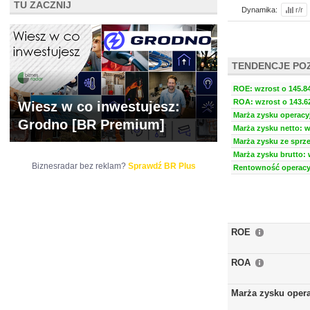
TU ZACZNIJ
Dynamika:
r/r
TENDENCJE PO
ROE: wzrost o 145.84
ROA: wzrost o 143.62
Wiesz w co inwestujesz:
Marża zysku operacyj
Grodno [BR Premium]
Marża zysku netto: w
Marża zysku ze sprze
Marża zysku brutto: 
Biznesradar bez reklam?
Sprawdź BR Plus
Rentowność operacyj
ROE
ROA
Marża zysku oper