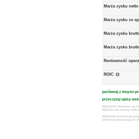
Marża zysku netto
Marża zysku ze s
Marża zysku brutt
Marża zysku brutt
Rentowność opera
ROIC
porównaj z innymi pr
przeczytaj opisy ws
Wskaźniki obliczane są na
Wartości dla branży obli
Wskaźniki prezentują jed
informacji stanowiących r