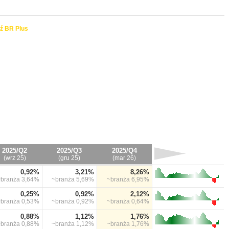
ź BR Plus
2025/Q2
2025/Q3
2025/Q4
(wrz 25)
(gru 25)
(mar 26)
0,92%
3,21%
8,26%
~branża
3,64%
~branża
5,69%
~branża
6,95%
0,25%
0,92%
2,12%
~branża
0,53%
~branża
0,92%
~branża
0,64%
0,88%
1,12%
1,76%
~branża
0,88%
~branża
1,12%
~branża
1,76%