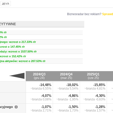
k/k
Biznesradar bez reklam?
Sprawd
ZYTYWNE
% r/r
% r/r
nego: wzrost o 217.33% r/r
zrost o 147.45% r/r
daży: wzrost o 1537.50% r/r
wzrost o 152.42% r/r
na aktywów: wzrost o 207.53% r/r
2024/Q3
2024/Q4
2025/Q1
(gru 24)
(mar 25)
(cze 25)
-14,48%
-18,02%
-15,85%
~branża
6,55%
~branża
5,54%
~branża
4,81%
-4,07%
-4,86%
-4,30%
~branża
0,08%
~branża
-1,95%
~branża
-0,63%
acyjnego
-1,07%
-1,50%
-1,28%
~branża
2,71%
~branża
1,73%
~branża
1,57%