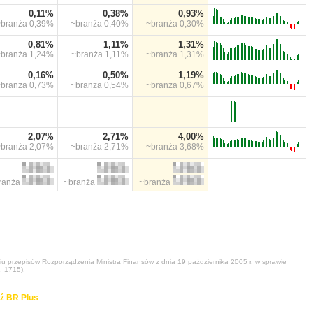
0,11%
0,38%
0,93%
~branża
0,39%
~branża
0,40%
~branża
0,30%
0,81%
1,11%
1,31%
~branża
1,24%
~branża
1,11%
~branża
1,31%
0,16%
0,50%
1,19%
~branża
0,73%
~branża
0,54%
~branża
0,67%
2,07%
2,71%
4,00%
~branża
2,07%
~branża
2,71%
~branża
3,68%
ranża
~branża
~branża
niu przepisów Rozporządzenia Ministra Finansów z dnia 19 października 2005 r. w sprawie
. 1715).
ź BR Plus