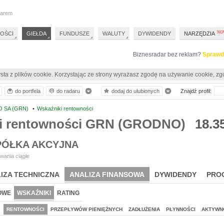
darem
OŚCI
GIEŁDA
FUNDUSZE
WALUTY
DYWIDENDY
NARZĘDZIA
Biznesradar bez reklam?
Sprawd
sta z plików cookie. Korzystając ze strony wyrażasz zgodę na używanie cookie, zg
do portfela
do radaru
dodaj do ulubionych
Znajdź profil:
 SA (GRN)
•
Wskaźniki rentowności
i rentowności GRN (GRODNO)
18.3
ÓŁKA AKCYJNA
wania ciągłe
IZA TECHNICZNA
ANALIZA FINANSOWA
DYWIDENDY
PRO
OWE
WSKAŹNIKI
RATING
J
RENTOWNOŚCI
PRZEPŁYWÓW PIENIĘŻNYCH
ZADŁUŻENIA
PŁYNNOŚCI
AKTYWN