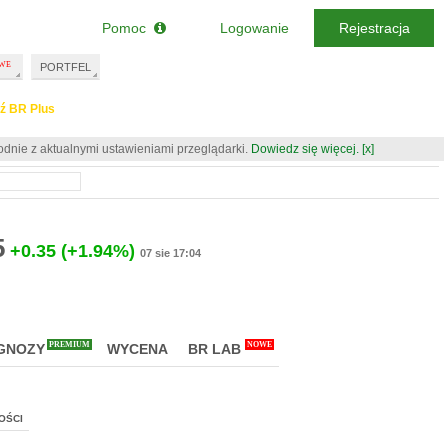
Pomoc
Logowanie
Rejestracja
PORTFEL
ź BR Plus
odnie z aktualnymi ustawieniami przeglądarki.
Dowiedz się więcej.
[x]
5
+0.35
(+1.94%)
07 sie 17:04
PREMIUM
NOWE
GNOZY
WYCENA
BR LAB
OŚCI