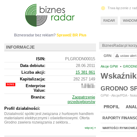
Trwa łączenie z ra
RADAR
WIADOM
Biznesradar bez reklam?
Sprawdź BR Plus
BiznesRadar.pl korzy
INFORMACJE
GRN:
ustaw alert
ISIN:
PLGRODN00015
Data debiutu:
28.06.2011
Akcje GPW
•
GRODNO
Liczba akcji:
15 381 861
Wskaźnik
Kapitalizacja:
282 257 149
Enterprise
342
GRODNO SP
Value:
689
149
GPW - Akcje/PDA - Noto
Branża:
Zaopatrzenie
przedsiębiorstw
PROFIL
ANAL
Profil działalności:
Działalność spółki jest związana z hurtowym handlem
materiałami elektrycznymi i oświetleniowymi. Oferta
RAPORTY FINANS
Grodno zawiera rozwiązania z sektora...
więcej »
WARTOŚCI RYNKOWE