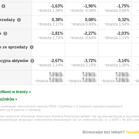
-1,63%
-1,96%
-1,75%
~branża
1,38%
~branża
-0,58%
~branża
0,66%
przedaży
0,38%
0,08%
0,32%
~branża
2,17%
~branża
0,84%
~branża
1,54%
o
-1,81%
-2,27%
-2,03%
~branża
1,73%
~branża
-0,60%
~branża
1,15%
o ze sprzedaży
cyjna aktywów
-2,67%
-3,72%
-3,14%
~branża
2,14%
~branża
2,15%
~branża
1,50%
~branża
~branża
~branża
~b
ofilami w branży »
kaźników »
 podstawie urocznionych wartości RZiS i CashFlow z 4 ostatnich raportów kwartalnych.
czane są w oparciu o medianę.
ynie użyteczne informacje dotyczące kondycji finansowej spółek i nie są rekomendacją w rozumie
ekomendacje dotyczące instrumentów finansowych lub ich emitentów (Dz. U. z 2005 r. Nr 206, poz
Biznesradar bez reklam?
Sprawd