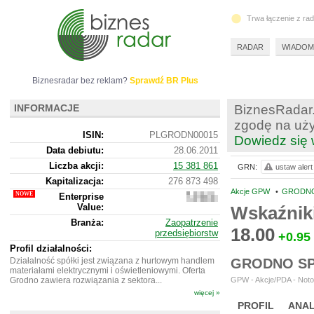
Trwa łączenie z ra
RADAR
WIADOM
Biznesradar bez reklam?
Sprawdź BR Plus
INFORMACJE
BiznesRadar.
zgodę na uży
ISIN:
PLGRODN00015
Dowiedz się 
Data debiutu:
28.06.2011
Liczba akcji:
15 381 861
GRN:
ustaw alert
Kapitalizacja:
276 873 498
Akcje GPW
•
GRODNO
Enterprise
337
Value:
305
Wskaźnik
498
Branża:
Zaopatrzenie
18.00
przedsiębiorstw
+0.95
Profil działalności:
Działalność spółki jest związana z hurtowym handlem
GRODNO SP
materiałami elektrycznymi i oświetleniowymi. Oferta
Grodno zawiera rozwiązania z sektora...
GPW - Akcje/PDA - Noto
więcej »
PROFIL
ANAL