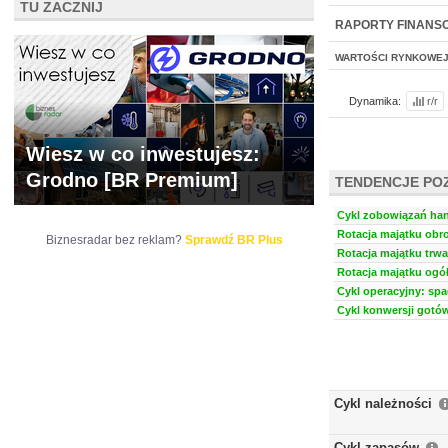
TU ZACZNIJ
WYCENA
BR 
RAPORTY FINANS
WARTOŚCI RYNKOWE
Dynamika:
r/r
Wiesz w co inwestujesz:
Grodno [BR Premium]
TENDENCJE PO
Cykl zobowiązań han
Rotacja majątku obro
Biznesradar bez reklam?
Sprawdź BR Plus
Rotacja majątku trwa
Rotacja majątku ogół
Cykl operacyjny: spa
Cykl konwersji gotów
Cykl należności
Cykl zapasów