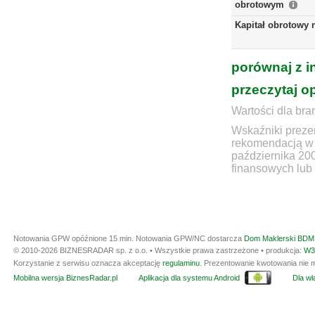
obrotowym
Kapitał obrotowy 
porównaj z i
przeczytaj o
Wartości dla bra
Wskaźniki prezen
rekomendacją w 
października 20
finansowych lub 
Notowania GPW opóźnione 15 min.
Notowania GPW/NC dostarcza
Dom Maklerski BDM 
© 2010-2026 BIZNESRADAR sp. z o.o. • Wszystkie prawa zastrzeżone • produkcja:
W3
Korzystanie z serwisu oznacza akceptację
regulaminu
. Prezentowanie kwotowania nie m
Mobilna wersja BiznesRadar.pl
Aplikacja dla systemu Android
Dla wła