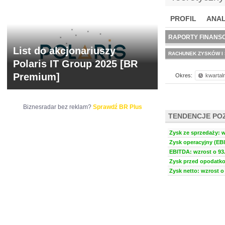
PROFIL
ANAL
NOWE
BR LAB
RAPORTY FINANS
List do akcjonariuszy
RACHUNEK ZYSKÓW I 
Polaris IT Group 2025 [BR
Premium]
Okres:
kwartal
Biznesradar bez reklam?
Sprawdź BR Plus
TENDENCJE PO
Zysk ze sprzedaży: w
Zysk operacyjny (EBI
EBITDA: wzrost o 93.
Zysk przed opodatko
Zysk netto: wzrost o 