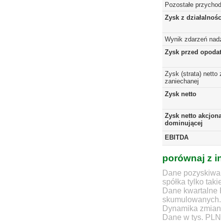
Pozostałe przychod
Zysk z działalnoś
Wynik zdarzeń nad
Zysk przed opoda
Zysk (strata) netto 
zaniechanej
Zysk netto
Zysk netto akcjona
dominującej
EBITDA
porównaj z i
Dane pozyskiwan
spółka tylko taki
Dane kwartalne 
skumulowanych.
Dynamika zmian d
Dane w tys. PLN