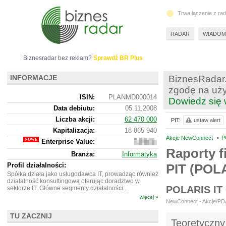
Trwa łączenie z ra
RADAR
WIADOM
Biznesradar bez reklam?
Sprawdź BR Plus
INFORMACJE
BiznesRadar.
zgodę na uży
ISIN:
PLANMD000014
Dowiedz się 
Data debiutu:
05.11.2008
Liczba akcji:
62 470 000
PIT:
ustaw alert
Kapitalizacja:
18 865 940
Akcje NewConnect
•
P
Enterprise Value:
18
864
Raporty f
Branża:
Informatyka
940
Profil działalności:
PIT (POL
Spółka działa jako usługodawca IT, prowadząc również
działalność konsultingową oferując doradztwo w
POLARIS I
sektorze IT. Główne segmenty działalności...
więcej »
NewConnect - Akcje/PDA 
TU ZACZNIJ
Teoretyczny