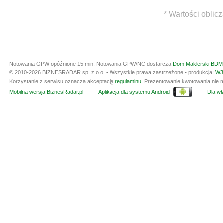
* Wartości oblic
Notowania GPW opóźnione 15 min.
Notowania GPW/NC dostarcza
Dom Maklerski BDM 
© 2010-2026 BIZNESRADAR sp. z o.o. • Wszystkie prawa zastrzeżone • produkcja:
W3
Korzystanie z serwisu oznacza akceptację
regulaminu
. Prezentowanie kwotowania nie m
Mobilna wersja BiznesRadar.pl
Aplikacja dla systemu Android
Dla wła