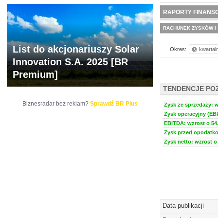
NOWE
BR LAB
RAPORTY FINANS
RACHUNEK ZYSKÓW I 
List do akcjonariuszy Solar
Okres:
kwartal
Innovation S.A. 2025 [BR
Premium]
TENDENCJE PO
Biznesradar bez reklam?
Sprawdź BR Plus
Zysk ze sprzedaży: w
Zysk operacyjny (EBI
EBITDA: wzrost o 54.
Zysk przed opodatko
Zysk netto: wzrost o 
Data publikacji