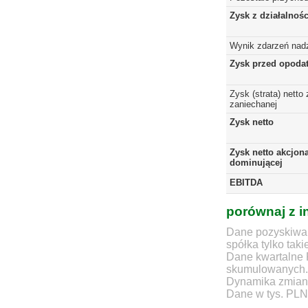
Zysk z działalnoś
Wynik zdarzeń nad
Zysk przed opoda
Zysk (strata) netto 
zaniechanej
Zysk netto
Zysk netto akcjona
dominującej
EBITDA
porównaj z i
Dane pozyskiwan
spółka tylko taki
Dane kwartalne 
skumulowanych.
Dynamika zmian d
Dane w tys. PLN