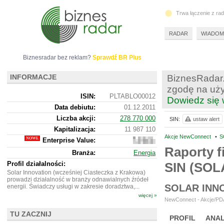
Trwa łączenie z ra
RADAR
WIADOM
Biznesradar bez reklam?
Sprawdź BR Plus
INFORMACJE
BiznesRadar.
zgodę na uży
ISIN:
PLTABLO00012
Dowiedz się 
Data debiutu:
01.12.2011
Liczba akcji:
278 770 000
SIN:
ustaw alert
Kapitalizacja:
11 987 110
Akcje NewConnect
•
S
Enterprise Value:
11
997 110
Raporty f
Branża:
Energia
Profil działalności:
SIN (SOL
Solar Innovation (wcześniej Ciasteczka z Krakowa)
prowadzi działalność w branży odnawialnych źródeł
SOLAR INN
energii. Świadczy usługi w zakresie doradztwa,...
więcej »
NewConnect - Akcje/PDA 
TU ZACZNIJ
PROFIL
ANAL