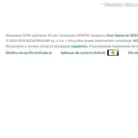
* Wartości oblic
Notowania GPW opóźnione 15 min.
Notowania GPW/NC dostarcza
Dom Maklerski BDM 
© 2010-2026 BIZNESRADAR sp. z o.o. • Wszystkie prawa zastrzeżone • produkcja:
W3
Korzystanie z serwisu oznacza akceptację
regulaminu
. Prezentowanie kwotowania nie m
Mobilna wersja BiznesRadar.pl
Aplikacja dla systemu Android
Dla wła