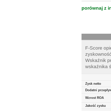
porównaj z i
F-Score opi
zyskowność,
Wskaźnik pr
wskaźnika ś
Zysk netto
Dodatni przepływ
Wzrost ROA
Jakość zysku