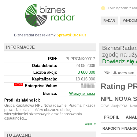
Trwa łączenie z ra
RADAR
WIADOM
Biznesradar bez reklam?
Sprawdź BR Plus
INFORMACJE
BiznesRadar.
zgodę na uży
ISIN:
PLPRGNK00017
Dowiedz się 
Data debiutu:
28.05.2008
Liczba akcji:
3 680 000
PRI:
ustaw alert
Kapitalizacja:
13 616 000
Rating P
Enterprise Value:
14
631
Branża:
Wierzytelności
000
NPL NOVA 
Profil działalności:
Grupa Kapitałowa NPL Nova (dawniej Pragma Inkaso)
GPW - Akcje/PDA - Noto
prowadzi działalność w obszarze obsługi
wierzytelności biznesowych oraz finansowania
PROFIL
ANAL
działalności...
więcej »
NOWE
BR LAB
RAPORTY FINANS
TU ZACZNIJ