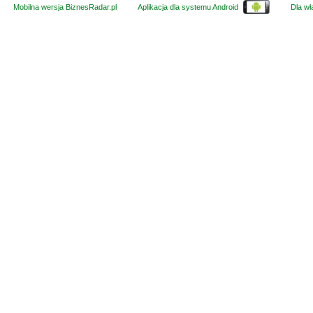
Mobilna wersja BiznesRadar.pl
Aplikacja dla systemu Android
Dla wła