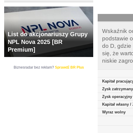
Wskaźnik oc
List do akcjonariuszy Grupy
podstawie o
NPL Nova 2025 [BR
do D, gdzie
Premium]
się, że war
niskie zagr
Biznesradar bez reklam?
Sprawdź BR Plus
Kapitał pracując
Zysk zatrzymany
Zysk operacyjny
Kapitał własny 
Wyraz wolny