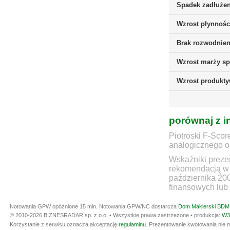
Spadek zadłużen
Wzrost płynnośc
Brak rozwodnieni
Wzrost marży sp
Wzrost produkt
porównaj z i
Piotroski F-Scor
analogicznego ok
Wskaźniki prezen
rekomendacją w 
października 20
finansowych lub 
Notowania GPW opóźnione 15 min.
Notowania GPW/NC dostarcza
Dom Maklerski BDM 
© 2010-2026 BIZNESRADAR sp. z o.o. • Wszystkie prawa zastrzeżone • produkcja:
W3
Korzystanie z serwisu oznacza akceptację
regulaminu
. Prezentowanie kwotowania nie m