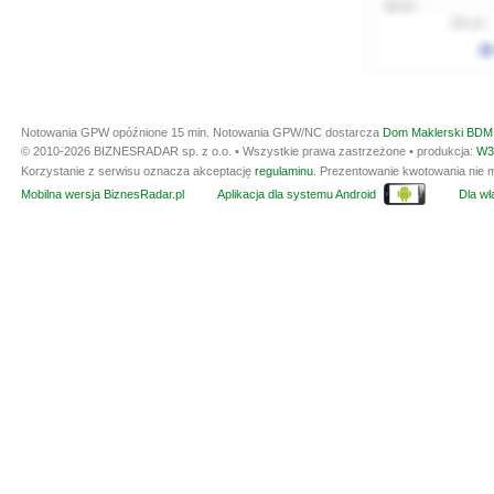
Notowania GPW opóźnione 15 min.
Notowania GPW/NC dostarcza
Dom Maklerski BDM 
© 2010-2026 BIZNESRADAR sp. z o.o. • Wszystkie prawa zastrzeżone • produkcja:
W3
Korzystanie z serwisu oznacza akceptację
regulaminu
. Prezentowanie kwotowania nie m
Mobilna wersja BiznesRadar.pl
Aplikacja dla systemu Android
Dla wła