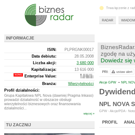
Trwa łączenie z ra
RADAR
WIADOM
INFORMACJE
BiznesRadar.
ISIN:
PLPRGNK00017
zgodę na uży
Data debiutu:
28.05.2008
Dowiedz się 
Liczba akcji:
3 680 000
Kapitalizacja:
13 616 000
PRI:
ustaw alert
Enterprise Value:
14
631
Akcje GPW
•
NPL NOV
Branża:
Wierzytelności
000
Dywiden
Profil działalności:
Grupa Kapitałowa NPL Nova (dawniej Pragma Inkaso)
prowadzi działalność w obszarze obsługi
NPL NOVA 
wierzytelności biznesowych oraz finansowania
działalności...
GPW - Akcje/PDA - Noto
więcej »
PROFIL
ANAL
TU ZACZNIJ
NOWE
BR LAB