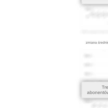
zmiana średni
Tr
abonentó