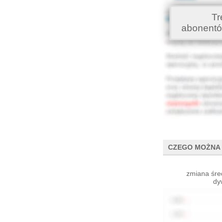
Tr
abonentó
CZEGO MOŻNA 
zmiana śre
dy