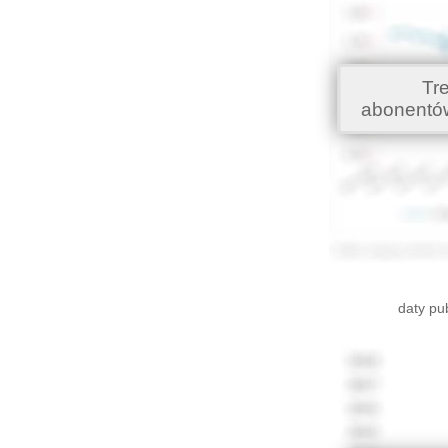
Tr
abonentó
daty pu