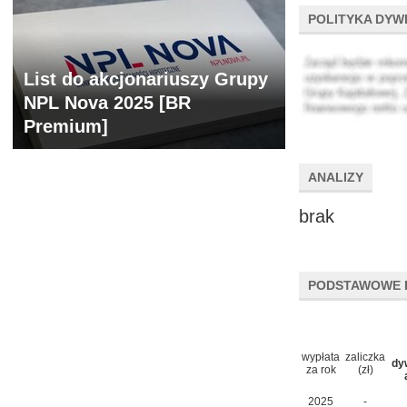
POLITYKA DYW
List do akcjonariuszy Grupy
NPL Nova 2025 [BR
Premium]
ANALIZY
brak
PODSTAWOWE 
wypłata
zaliczka
dy
za rok
(zł)
2025
-