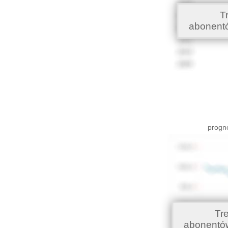
T
abonent
progno
Tr
abonentó