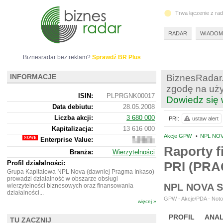
Trwa łączenie z ra
RADAR
WIADOM
Biznesradar bez reklam?
Sprawdź BR Plus
INFORMACJE
BiznesRadar.
zgodę na uży
ISIN:
PLPRGNK00017
Dowiedz się 
Data debiutu:
28.05.2008
Liczba akcji:
3 680 000
PRI:
ustaw alert
Kapitalizacja:
13 616 000
Akcje GPW
•
NPL NOV
Enterprise Value:
14
631
Raporty f
Branża:
Wierzytelności
000
Profil działalności:
PRI (PR
Grupa Kapitałowa NPL Nova (dawniej Pragma Inkaso)
prowadzi działalność w obszarze obsługi
NPL NOVA 
wierzytelności biznesowych oraz finansowania
działalności...
GPW - Akcje/PDA - Noto
więcej »
PROFIL
ANAL
TU ZACZNIJ