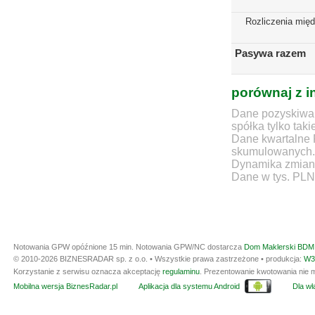
Rozliczenia mię
Pasywa razem
porównaj z i
Dane pozyskiwan
spółka tylko taki
Dane kwartalne 
skumulowanych.
Dynamika zmian d
Dane w tys. PLN
Notowania GPW opóźnione 15 min.
Notowania GPW/NC dostarcza
Dom Maklerski BDM 
© 2010-2026 BIZNESRADAR sp. z o.o. • Wszystkie prawa zastrzeżone • produkcja:
W3
Korzystanie z serwisu oznacza akceptację
regulaminu
. Prezentowanie kwotowania nie m
Mobilna wersja BiznesRadar.pl
Aplikacja dla systemu Android
Dla wła