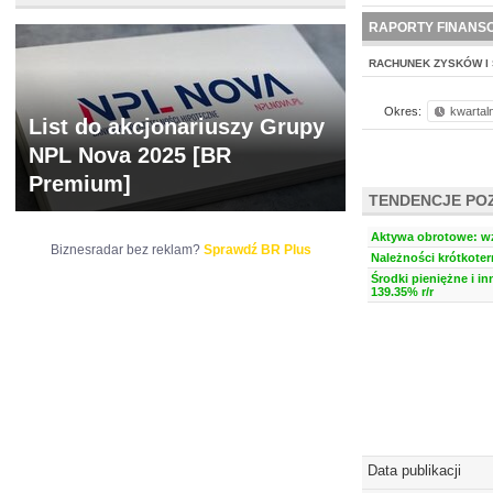
NOWE
BR LAB
RAPORTY FINANS
RACHUNEK ZYSKÓW I 
Okres:
kwartal
List do akcjonariuszy Grupy
NPL Nova 2025 [BR
Premium]
TENDENCJE PO
Aktywa obrotowe: wzr
Biznesradar bez reklam?
Sprawdź BR Plus
Należności krótkoter
Środki pieniężne i i
139.35% r/r
Data publikacji