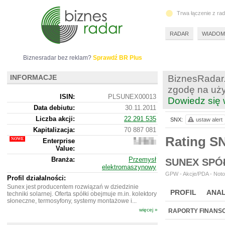
Trwa łączenie z ra
RADAR
WIADOM
Biznesradar bez reklam?
Sprawdź BR Plus
INFORMACJE
BiznesRadar.
zgodę na uży
ISIN:
PLSUNEX00013
Dowiedz się 
Data debiutu:
30.11.2011
Liczba akcji:
22 291 535
SNX:
ustaw alert
Kapitalizacja:
70 887 081
Rating S
Enterprise
197
Value:
974
081
Branża:
Przemysł
SUNEX SPÓ
elektromaszynowy
GPW - Akcje/PDA - Noto
Profil działalności:
Sunex jest producentem rozwiązań w dziedzinie
PROFIL
ANAL
techniki solarnej. Oferta spółki obejmuje m.in. kolektory
słoneczne, termosyfony, systemy montażowe i...
WYCENA
BR 
więcej »
RAPORTY FINANS