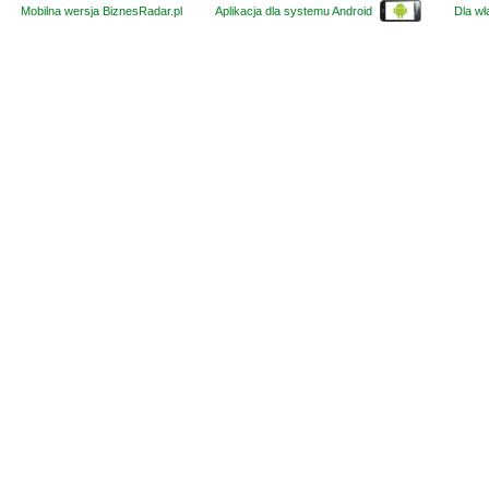
Mobilna wersja BiznesRadar.pl
Aplikacja dla systemu Android
Dla wła