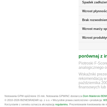
Spadek zadłużen
Wzrost płynnośc
Brak rozwodnieni
Wzrost marży sp
Wzrost produkt
porównaj z i
Piotroski F-Scor
analogicznego ok
Wskaźniki prezen
rekomendacją w 
października 20
finansowych lub 
Notowania GPW opóźnione 15 min.
Notowania GPW/NC dostarcza
Dom Maklerski BDM 
© 2010-2026 BIZNESRADAR sp. z o.o. • Wszystkie prawa zastrzeżone • produkcja:
W3
Korzystanie z serwisu oznacza akceptację
regulaminu
. Prezentowanie kwotowania nie m