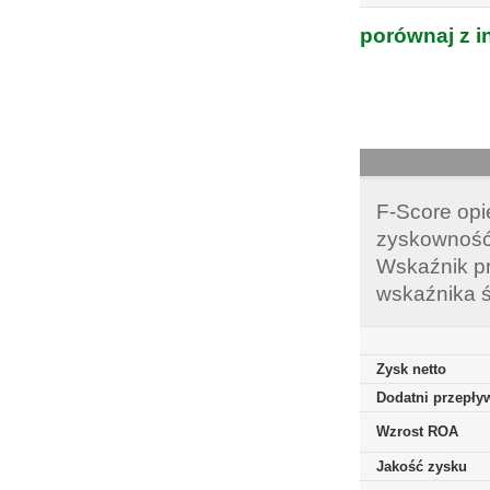
porównaj z i
F-Score opi
zyskowność,
Wskaźnik pr
wskaźnika ś
Zysk netto
Dodatni przepływ
Wzrost ROA
Jakość zysku