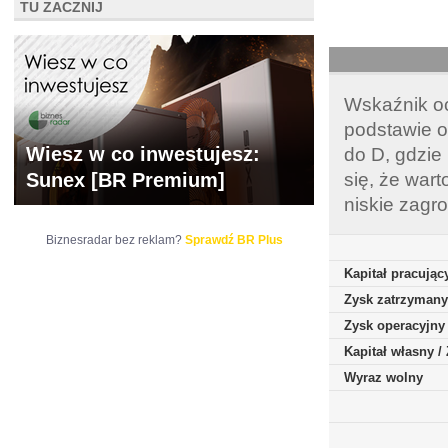
TU ZACZNIJ
Wskaźnik oc
podstawie o
Wiesz w co inwestujesz:
do D, gdzie
Sunex [BR Premium]
się, że war
niskie zagr
Biznesradar bez reklam?
Sprawdź BR Plus
Kapitał pracując
Zysk zatrzymany
Zysk operacyjny
Kapitał własny 
Wyraz wolny