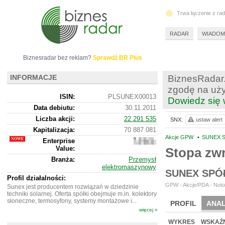
Trwa łączenie z ra
RADAR
WIADOM
Biznesradar bez reklam?
Sprawdź BR Plus
INFORMACJE
BiznesRadar.
zgodę na uży
ISIN:
PLSUNEX00013
Dowiedz się 
Data debiutu:
30.11.2011
Liczba akcji:
22 291 535
SNX:
ustaw alert
Kapitalizacja:
70 887 081
Akcje GPW
•
SUNEX S
Enterprise
197
Value:
974
Stopa zw
081
Branża:
Przemysł
elektromaszynowy
SUNEX SPÓ
Profil działalności:
GPW - Akcje/PDA - Noto
Sunex jest producentem rozwiązań w dziedzinie
techniki solarnej. Oferta spółki obejmuje m.in. kolektory
słoneczne, termosyfony, systemy montażowe i...
PROFIL
ANAL
więcej »
WYCENA
BR 
WYKRES
WSKAŹN