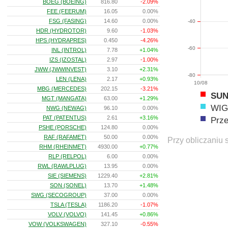
BOEG (BOEING)
816.80
-2.09%
FEE (FEERUM)
16.05
0.00%
FSG (FASING)
14.60
0.00%
-40
HDR (HYDROTOR)
9.60
-1.03%
HPS (HYDRAPRES)
0.450
-4.26%
-60
INL (INTROL)
7.78
+1.04%
IZS (IZOSTAL)
2.97
-1.00%
JWW (JWWINVEST)
3.10
+2.31%
-80
LEN (LENA)
2.17
+0.93%
10/08
MBG (MERCEDES)
202.15
-3.21%
SU
MGT (MANGATA)
63.00
+1.29%
WIG
NWG (NEWAG)
96.10
0.00%
PAT (PATENTUS)
2.61
+3.16%
Prz
PSHE (PORSCHE)
124.80
0.00%
RAF (RAFAMET)
50.00
0.00%
Przy obliczaniu 
RHM (RHEINMET)
4930.00
+0.77%
RLP (RELPOL)
6.00
0.00%
RWL (RAWLPLUG)
13.95
0.00%
SIE (SIEMENS)
1229.40
+2.81%
SON (SONEL)
13.70
+1.48%
SWG (SECOGROUP)
37.00
0.00%
TSLA (TESLA)
1186.20
-1.07%
VOLV (VOLVO)
141.45
+0.86%
VOW (VOLKSWAGEN)
327.10
-0.55%