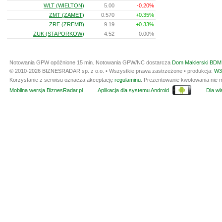
WLT (WIELTON)
5.00
-0.20%
ZMT (ZAMET)
0.570
+0.35%
ZRE (ZREMB)
9.19
+0.33%
ZUK (STAPORKOW)
4.52
0.00%
Notowania GPW opóźnione 15 min.
Notowania GPW/NC dostarcza
Dom Maklerski BDM 
© 2010-2026 BIZNESRADAR sp. z o.o. • Wszystkie prawa zastrzeżone • produkcja:
W3
Korzystanie z serwisu oznacza akceptację
regulaminu
. Prezentowanie kwotowania nie m
Mobilna wersja BiznesRadar.pl
Aplikacja dla systemu Android
Dla wła