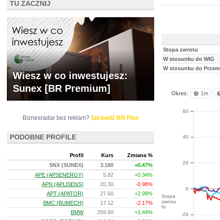
TU ZACZNIJ
Stopa zwrotu
W stosunku do WIG
W stosunku do Przem
Wiesz w co inwestujesz:
Sunex [BR Premium]
Okres:
1m
60
Biznesradar bez reklam?
Sprawdź BR Plus
PODOBNE PROFILE
40
Profil
Kurs
Zmiana %
20
SNX (SUNEX)
3.180
+0.47%
APE (APSENERGY)
5.82
+0.34%
APN (APLISENS)
20.30
-0.98%
0
APT (APATOR)
27.60
+2.99%
Stopa
zwrotu
BMC (BUMECH)
17.12
-2.17%
%
BMW
259.90
+1.44%
-20