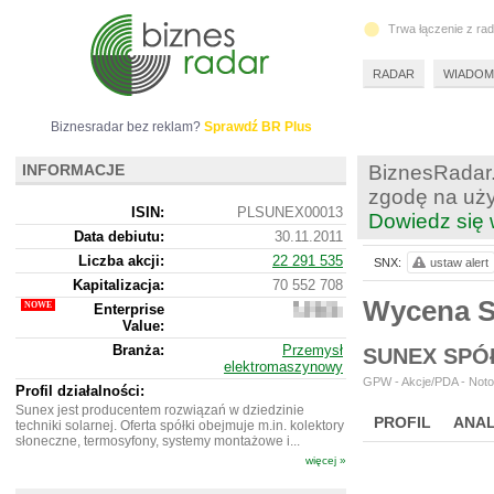
Trwa łączenie z ra
RADAR
WIADOM
Biznesradar bez reklam?
Sprawdź BR Plus
INFORMACJE
BiznesRadar.
zgodę na uży
ISIN:
PLSUNEX00013
Dowiedz się 
Data debiutu:
30.11.2011
Liczba akcji:
22 291 535
SNX:
ustaw alert
Kapitalizacja:
70 552 708
Wycena 
Enterprise
197
Value:
639
708
Branża:
Przemysł
SUNEX SPÓ
elektromaszynowy
GPW - Akcje/PDA - Noto
Profil działalności:
Sunex jest producentem rozwiązań w dziedzinie
PROFIL
ANAL
techniki solarnej. Oferta spółki obejmuje m.in. kolektory
słoneczne, termosyfony, systemy montażowe i...
WYCENA
BR 
więcej »