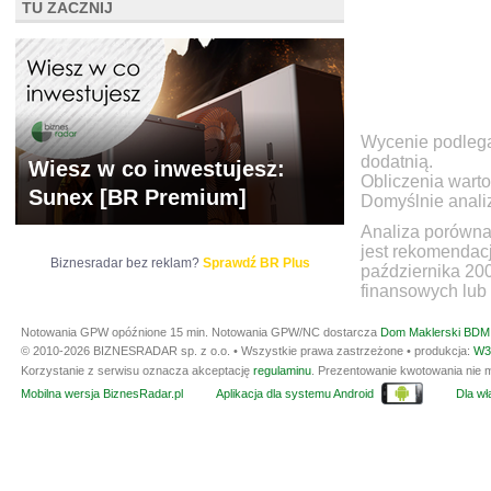
TU ZACZNIJ
Wycenie podlegaj
dodatnią.
Wiesz w co inwestujesz:
Obliczenia warto
Sunex [BR Premium]
Domyślnie anali
Analiza porówna
jest rekomendac
Biznesradar bez reklam?
Sprawdź BR Plus
października 20
finansowych lub 
Notowania GPW opóźnione 15 min.
Notowania GPW/NC dostarcza
Dom Maklerski BDM 
© 2010-2026 BIZNESRADAR sp. z o.o. • Wszystkie prawa zastrzeżone • produkcja:
W3
Korzystanie z serwisu oznacza akceptację
regulaminu
. Prezentowanie kwotowania nie m
Mobilna wersja BiznesRadar.pl
Aplikacja dla systemu Android
Dla wła