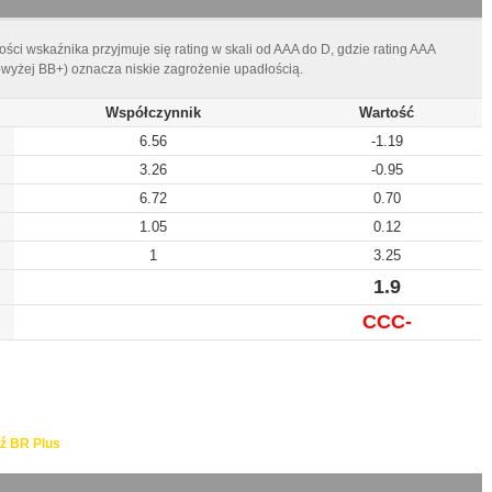
ści wskaźnika przyjmuje się rating w skali od AAA do D, gdzie rating AAA
owyżej BB+) oznacza niskie zagrożenie upadłością.
Współczynnik
Wartość
6.56
-1.19
3.26
-0.95
6.72
0.70
1.05
0.12
1
3.25
1.9
CCC-
ź BR Plus