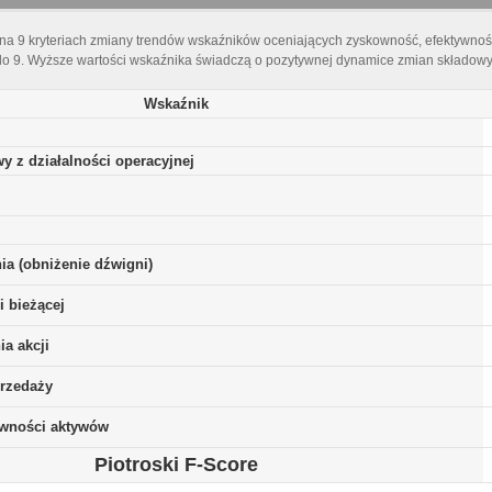
 na 9 kryteriach zmiany trendów wskaźników oceniających zyskowność, efektywnoś
do 9. Wyższe wartości wskaźnika świadczą o pozytywnej dynamice zmian składowyc
Wskaźnik
y z działalności operacyjnej
ia (obniżenie dźwigni)
i bieżącej
a akcji
rzedaży
ywności aktywów
Piotroski F-Score