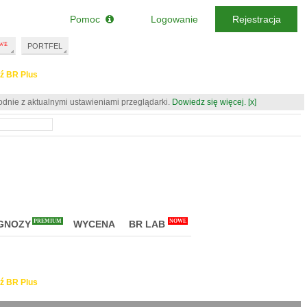
Pomoc
Logowanie
Rejestracja
PORTFEL
ź BR Plus
odnie z aktualnymi ustawieniami przeglądarki.
Dowiedz się więcej.
[x]
PREMIUM
NOWE
GNOZY
WYCENA
BR LAB
ź BR Plus