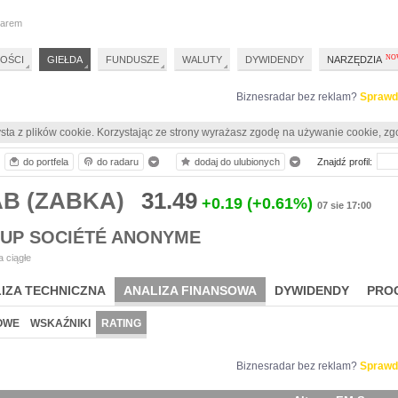
darem
OŚCI
GIEŁDA
FUNDUSZE
WALUTY
DYWIDENDY
NARZĘDZIA
Biznesradar bez reklam?
Sprawd
sta z plików cookie. Korzystając ze strony wyrażasz zgodę na używanie cookie, zg
do portfela
do radaru
dodaj do ulubionych
Znajdź profil:
AB (ZABKA)
31.49
+0.19
(+0.61%)
07 sie 17:00
UP SOCIÉTÉ ANONYME
 ciągłe
IZA TECHNICZNA
ANALIZA FINANSOWA
DYWIDENDY
PRO
OWE
WSKAŹNIKI
RATING
Biznesradar bez reklam?
Sprawd