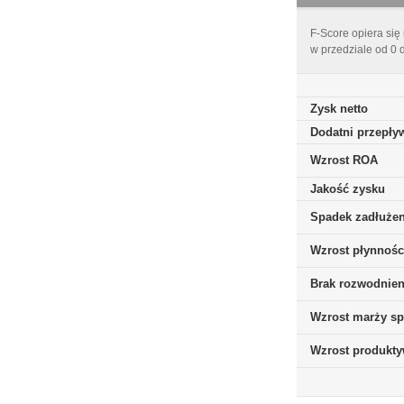
F-Score opiera się
w przedziale od 0 
Zysk netto
Dodatni przepływ
Wzrost ROA
Jakość zysku
Spadek zadłużen
Wzrost płynnośc
Brak rozwodnieni
Wzrost marży sp
Wzrost produkt