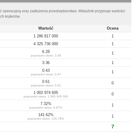
ć operacyjną oraz zadłużenia przedsiębiorstwa. Wskaźnik przyjmuje wartości
h kryteriów.
Wartość
Ocena
1 286 817 000
1
4 325 736 000
1
6.28
1
poprzedni okres:
3.48
3.36
1
0.43
1
poprzedni okres:
0.47
0.61
0
poprzedni okres:
0.61
1 002 974 605
0
poprzedni okres:
1 000 000 000
7.32
%
1
poprzedni okres:
6.87
%
141.62
%
1
poprzedni okres:
135.78
%
7