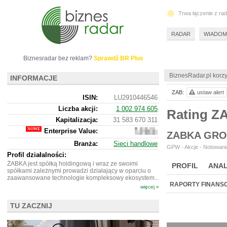
Trwa łączenie z ra
RADAR
WIADOM
Biznesradar bez reklam?
Sprawdź BR Plus
BiznesRadar.pl korzy
INFORMACJE
ZAB:
ustaw alert
ISIN:
LU2910446546
Liczba akcji:
1 002 974 605
Rating Z
Kapitalizacja:
31 583 670 311
Enterprise Value:
39
ZABKA GRO
557
Branża:
Sieci handlowe
266 311
GPW - Akcje - Notowania
Profil działalności:
ŻABKA jest spółką holdingową i wraz ze swoimi
PROFIL
ANAL
spółkami zależnymi prowadzi działający w oparciu o
zaawansowane technologie kompleksowy ekosystem...
RAPORTY FINANS
więcej »
TU ZACZNIJ