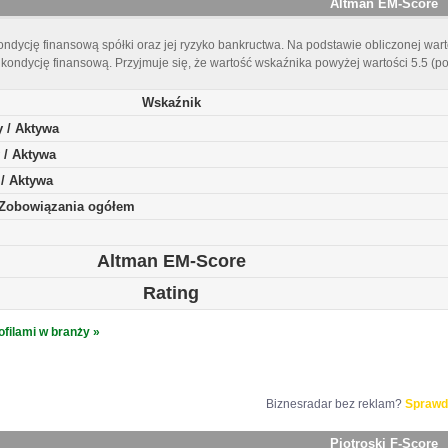
Altman EM-Score
ndycję finansową spółki oraz jej ryzyko bankructwa. Na podstawie obliczonej warto
kondycję finansową. Przyjmuje się, że wartość wskaźnika powyżej wartości 5.5 (p
Wskaźnik
y / Aktywa
 / Aktywa
 / Aktywa
/ Zobowiązania ogółem
Altman EM-Score
Rating
ofilami w branży »
Biznesradar bez reklam?
Sprawd
Piotroski F-Score