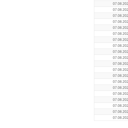
07.08.20
07.08.20
07.08.20
07.08.20
07.08.20
07.08.20
07.08.20
07.08.20
07.08.20
07.08.20
07.08.20
07.08.20
07.08.20
07.08.20
07.08.20
07.08.20
07.08.20
07.08.20
07.08.20
07.08.20