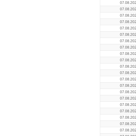
07.08.20
07.08.20
07.08.20
07.08.20
07.08.20
07.08.20
07.08.20
07.08.20
07.08.20
07.08.20
07.08.20
07.08.20
07.08.20
07.08.20
07.08.20
07.08.20
07.08.20
07.08.20
07.08.20
07.08.20
07.08.20