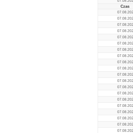
07.08.20
Czas
07.08.20
07.08.20
07.08.20
07.08.20
07.08.20
07.08.20
07.08.20
07.08.20
07.08.20
07.08.20
07.08.20
07.08.20
07.08.20
07.08.20
07.08.20
07.08.20
07.08.20
07.08.20
07.08.20
07.08.20