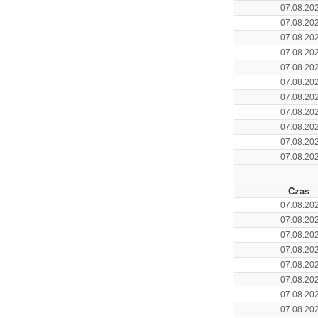
07.08.20
07.08.20
07.08.20
07.08.20
07.08.20
07.08.20
07.08.20
07.08.20
07.08.20
07.08.20
07.08.20
Czas
07.08.20
07.08.20
07.08.20
07.08.20
07.08.20
07.08.20
07.08.20
07.08.20