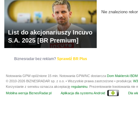
Nie znaleziono reko
List do akcjonariuszy Incuvo
S.A. 2025 [BR Premium]
Biznesradar bez reklam?
Sprawdź BR Plus
Notowania GPW opóźnione 15 min.
Notowania GPW/NC dostarcza
Dom Maklerski BDM 
© 2010-2026 BIZNESRADAR sp. z o.o. • Wszystkie prawa zastrzeżone • produkcja:
W3
Korzystanie z serwisu oznacza akceptację
regulaminu
. Prezentowanie kwotowania nie m
Mobilna wersja BiznesRadar.pl
Aplikacja dla systemu Android
Dla wła