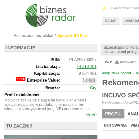
Trwa łączenie z ra
RADAR
WIADOM
Biznesradar bez reklam?
Sprawdź BR Plus
INFORMACJE
BiznesRadar.pl korzy
ustawieniami przeglą
ISIN:
PLA295700027
IVO:
ustaw alert
Liczba akcji:
14 318 101
Kapitalizacja:
9 564 491
Akcje NewConnect
•
I
Enterprise Value:
Rekomend
3
876
Branża:
Gry
491
INCUVO SP
Profil działalności:
Incuvo to spółka działająca na rynku gier wideo i
NewConnect - Akcje/PDA
specjalizująca się w produkcji gier na platformy
wirtualnej rzeczywistości (ang. VR) oraz tworzeniu...
PROFIL
ANAL
więcej »
NOWE
BR LAB
NOTOWANIA
WIA
TU ZACZNIJ
ARCHIWUM NOTO