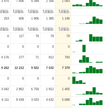
3 475
7 606
4 399
2 166
1 093
253
606
1 906
1 385
1 146
0
117
79
79
79
0
0
0
0
0
4 176
277
71
812
793
9 262
12 212
9 922
7 032
7 379
0
0
0
0
0
3 042
2 862
6 759
1 812
1 405
6 111
8 439
3 033
4 632
5 688