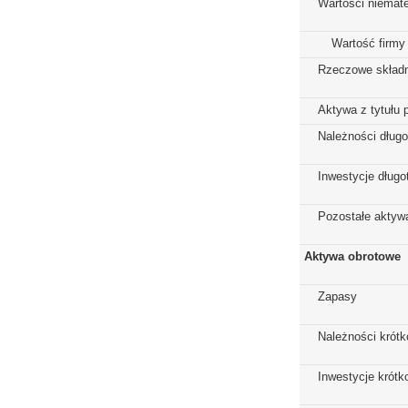
Wartości niemate
Wartość firmy
Rzeczowe składn
Aktywa z tytułu 
Należności dług
Inwestycje dług
Pozostałe aktywa
Aktywa obrotowe
Zapasy
Należności krót
Inwestycje krót