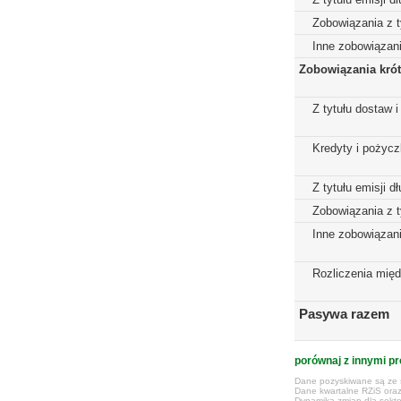
Zobowiązania z t
Inne zobowiązan
Zobowiązania kró
Z tytułu dostaw i
Kredyty i pożycz
Z tytułu emisji 
Zobowiązania z t
Inne zobowiązan
Rozliczenia mię
Pasywa razem
porównaj z innymi pr
Dane pozyskiwane są ze s
Dane kwartalne RZiS ora
Dynamika zmian dla sekto