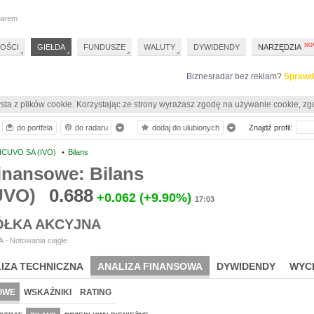
darem
OŚCI
GIEŁDA
FUNDUSZE
WALUTY
DYWIDENDY
NARZĘDZIA
Biznesradar bez reklam?
Sprawd
sta z plików cookie. Korzystając ze strony wyrażasz zgodę na używanie cookie, zg
do portfela
do radaru
dodaj do ulubionych
Znajdź profil:
NCUVO SA (IVO)
•
Bilans
inansowe: Bilans
UVO)
0.688
+0.062
(+9.90%)
17:03
ÓŁKA AKCYJNA
 - Notowania ciągłe
IZA TECHNICZNA
ANALIZA FINANSOWA
DYWIDENDY
WYC
OWE
WSKAŹNIKI
RATING