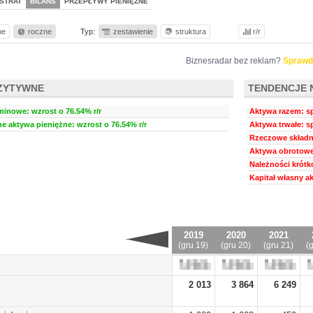
STRAT
BILANS
PRZEPŁYWY PIENIĘŻNE
ne
roczne
Typ:
zestawienie
struktura
r/r
Biznesradar bez reklam?
Sprawd
ZYTYWNE
TENDENCJE 
minowe: wzrost o 76.54% r/r
Aktywa razem: sp
ne aktywa pieniężne: wzrost o 76.54% r/r
Aktywa trwałe: s
Rzeczowe składni
Aktywa obrotowe:
Należności krótk
Kapitał własny a
2019
2020
2021
(gru 19)
(gru 20)
(gru 21)
(
2 013
3 864
6 249