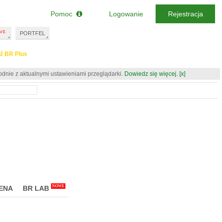
Pomoc
Logowanie
Rejestracja
PORTFEL
ź BR Plus
odnie z aktualnymi ustawieniami przeglądarki.
Dowiedz się więcej.
[x]
NOWE
ENA
BR LAB