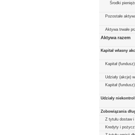
Środki pienięż
Pozostałe aktyw
Aktywa trwałe p
Aktywa razem
Kapitał własny ak
Kapitał (fundusz
Udziały (akcje) 
Kapitał (fundusz
Udziały niekontro
Zobowiązania dłu
Z tytułu dostaw i
Kredyty i pożycz
Z tytułu emisji 