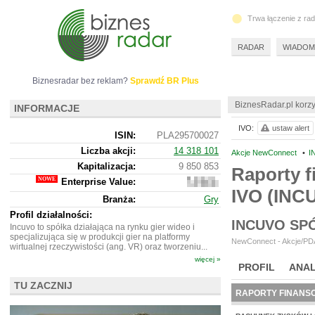
Trwa łączenie z ra
RADAR
WIADOM
Biznesradar bez reklam?
Sprawdź BR Plus
BiznesRadar.pl korzy
INFORMACJE
IVO:
ustaw alert
ISIN:
PLA295700027
Liczba akcji:
14 318 101
Akcje NewConnect
•
I
Kapitalizacja:
9 850 853
Raporty f
Enterprise Value:
4
IVO (INC
162
Branża:
Gry
853
Profil działalności:
INCUVO SP
Incuvo to spółka działająca na rynku gier wideo i
specjalizująca się w produkcji gier na platformy
NewConnect - Akcje/PDA
wirtualnej rzeczywistości (ang. VR) oraz tworzeniu...
więcej »
PROFIL
ANAL
TU ZACZNIJ
RAPORTY FINANS