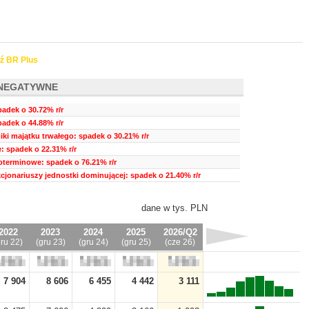
ź BR Plus
NEGATYWNE
adek o 30.72% r/r
padek o 44.88% r/r
ki majątku trwałego: spadek o 30.21% r/r
 spadek o 22.31% r/r
oterminowe: spadek o 76.21% r/r
kcjonariuszy jednostki dominującej: spadek o 21.40% r/r
dane w tys. PLN
2022
2023
2024
2025
2026/Q2
gru 22)
(gru 23)
(gru 24)
(gru 25)
(cze 26)
7 904
8 606
6 455
4 442
3 111