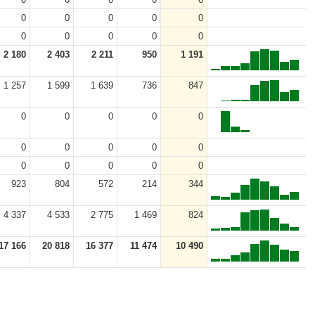
0
0
0
0
0
0
0
0
0
0
2 180
2 403
2 211
950
1 191
1 257
1 599
1 639
736
847
0
0
0
0
0
0
0
0
0
0
0
0
0
0
0
923
804
572
214
344
4 337
4 533
2 775
1 469
824
17 166
20 818
16 377
11 474
10 490