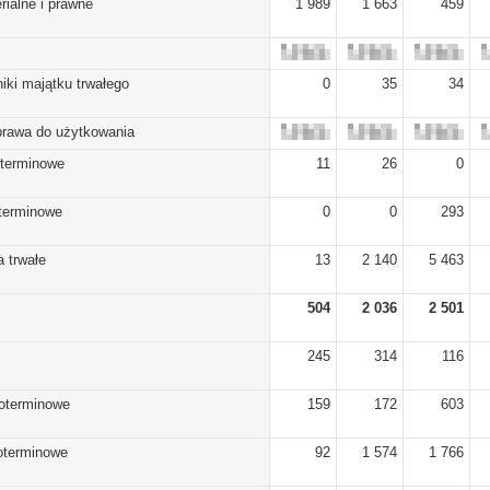
rialne i prawne
1 989
1 663
459
iki majątku trwałego
0
35
34
prawa do użytkowania
oterminowe
11
26
0
oterminowe
0
0
293
 trwałe
13
2 140
5 463
504
2 036
2 501
245
314
116
koterminowe
159
172
603
koterminowe
92
1 574
1 766