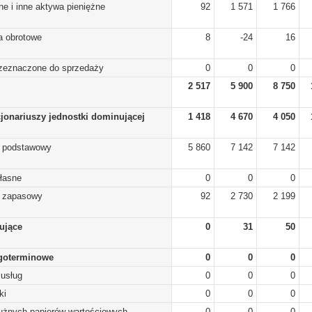
ne i inne aktywa pieniężne
92
1 571
1 766
a obrotowe
8
-24
16
rzeznaczone do sprzedaży
0
0
0
2 517
5 900
8 750
cjonariuszy jednostki dominującej
1 418
4 670
4 050
) podstawowy
5 860
7 142
7 142
własne
0
0
0
) zapasowy
92
2 730
2 199
lujące
0
31
50
goterminowe
0
0
0
 usług
0
0
0
ki
0
0
0
dłużnych papierów wartościowych
0
0
0