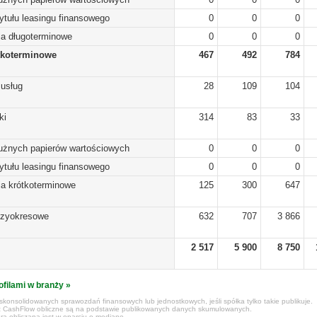
ytułu leasingu finansowego
0
0
0
ia długoterminowe
0
0
0
tkoterminowe
467
492
784
 usług
28
109
104
ki
314
83
33
dłużnych papierów wartościowych
0
0
0
ytułu leasingu finansowego
0
0
0
ia krótkoterminowe
125
300
647
dzyokresowe
632
707
3 866
2 517
5 900
8 750
ofilami w branży »
konsolidowanych sprawozdań finansowych lub jednostkowych, jeśli spółka tylko takie publikuje.
z CashFlow obliczne są na podstawie publikowanych danych skumulowanych.
ra obliczana jest w oparciu o medianę.