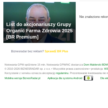
ARCHIWUM NOTO
Nie znaleziono reko
List do akcjonariuszy Grupy
Organic Farma Zdrowia 2025
[BR Premium]
Biznesradar bez reklam?
Sprawdź BR Plus
Notowania GPW opóźnione 15 min.
Notowania GPW/NC dostarcza
Dom Maklerski BDM 
© 2010-2026 BIZNESRADAR sp. z o.o. • Wszystkie prawa zastrzeżone • produkcja:
W3
Korzystanie z serwisu oznacza akceptację
regulaminu
. Prezentowanie kwotowania nie m
Mobilna wersja BiznesRadar.pl
Aplikacja dla systemu Android
Dla wła