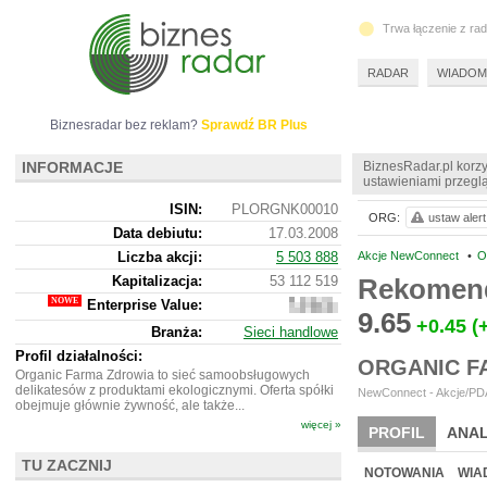
Trwa łączenie z ra
RADAR
WIADOM
Biznesradar bez reklam?
Sprawdź BR Plus
INFORMACJE
BiznesRadar.pl korzy
ustawieniami przeglą
ISIN:
PLORGNK00010
ORG:
ustaw alert
Data debiutu:
17.03.2008
Liczba akcji:
5 503 888
Akcje NewConnect
•
O
Kapitalizacja:
53 112 519
Rekomend
Enterprise Value:
62
9.65
720
+0.45
(
Branża:
Sieci handlowe
519
Profil działalności:
ORGANIC F
Organic Farma Zdrowia to sieć samoobsługowych
delikatesów z produktami ekologicznymi. Oferta spółki
NewConnect - Akcje/PDA
obejmuje głównie żywność, ale także...
więcej »
PROFIL
ANAL
TU ZACZNIJ
NOWE
BR LAB
NOTOWANIA
WIA