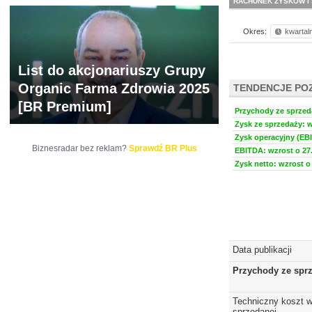
RACHUNEK ZYSKÓW I 
Okres:
kwartal
List do akcjonariuszy Grupy
Organic Farma Zdrowia 2025
TENDENCJE PO
[BR Premium]
Przychody ze sprzeda
Zysk ze sprzedaży: w
Zysk operacyjny (EBI
Biznesradar bez reklam?
Sprawdź BR Plus
EBITDA: wzrost o 27.
Zysk netto: wzrost o 
Data publikacji
Przychody ze spr
Techniczny koszt w
sprzedanej