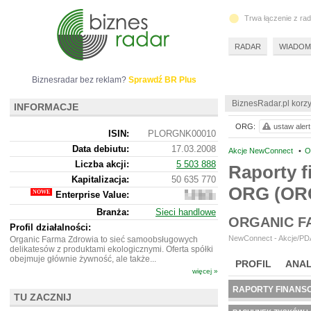
Trwa łączenie z ra
RADAR
WIADOM
Biznesradar bez reklam?
Sprawdź BR Plus
BiznesRadar.pl korzy
INFORMACJE
ORG:
ustaw alert
ISIN:
PLORGNK00010
Data debiutu:
17.03.2008
Akcje NewConnect
•
O
Liczba akcji:
5 503 888
Raporty f
Kapitalizacja:
50 635 770
ORG (OR
Enterprise Value:
60
243
Branża:
Sieci handlowe
770
ORGANIC F
Profil działalności:
NewConnect - Akcje/PDA
Organic Farma Zdrowia to sieć samoobsługowych
delikatesów z produktami ekologicznymi. Oferta spółki
obejmuje głównie żywność, ale także...
PROFIL
ANAL
więcej »
RAPORTY FINANS
TU ZACZNIJ