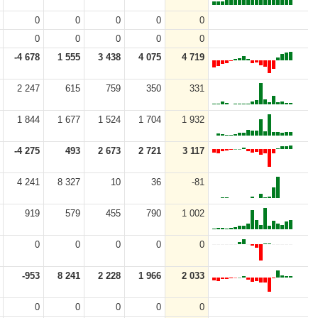
0
0
0
0
0
0
0
0
0
0
-4 678
1 555
3 438
4 075
4 719
2 247
615
759
350
331
1 844
1 677
1 524
1 704
1 932
-4 275
493
2 673
2 721
3 117
4 241
8 327
10
36
-81
919
579
455
790
1 002
0
0
0
0
0
-953
8 241
2 228
1 966
2 033
0
0
0
0
0