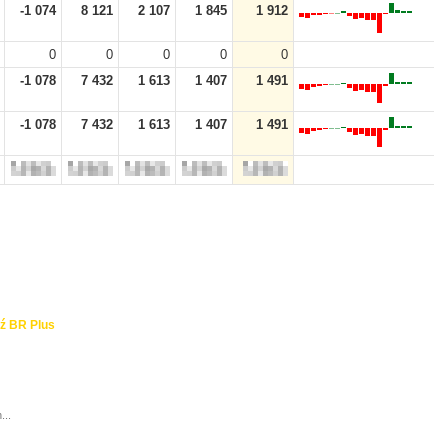
-1 074
8 121
2 107
1 845
1 912
0
0
0
0
0
-1 078
7 432
1 613
1 407
1 491
-1 078
7 432
1 613
1 407
1 491
ź BR Plus
...