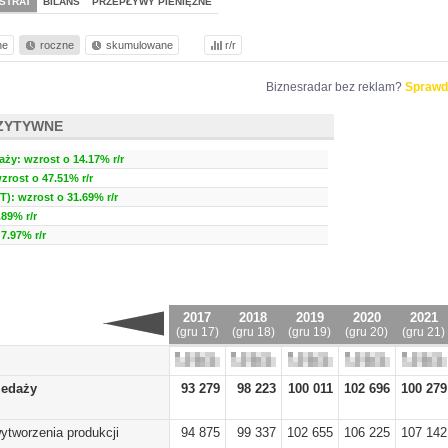
STRAT
BILANS
PRZEPŁYWY PIENIĘŻNE
ne
roczne
skumulowane
r/r
Biznesradar bez reklam?
Sprawd
ZYTYWNE
ży: wzrost o 14.17% r/r
zrost o 47.51% r/r
T): wzrost o 31.69% r/r
89% r/r
7.97% r/r
2017
2018
2019
2020
2021
(gru 17)
(gru 18)
(gru 19)
(gru 20)
(gru 21)
zedaży
93 279
98 223
100 011
102 696
100 279
ytworzenia produkcji
94 875
99 337
102 655
106 225
107 142