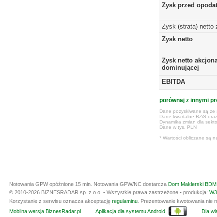
Zysk przed opoda
Zysk (strata) netto
Zysk netto
Zysk netto akcjona
dominującej
EBITDA
porównaj z innymi pr
Dane pozyskiwane są ze s
Dane kwartalne RZiS ora
Dynamika zmian dla sekto
Dane w tys. PLN
* Wartości obliczane są n
Notowania GPW opóźnione 15 min.
Notowania GPW/NC dostarcza
Dom Maklerski BDM 
© 2010-2026 BIZNESRADAR sp. z o.o. • Wszystkie prawa zastrzeżone • produkcja:
W3
Korzystanie z serwisu oznacza akceptację
regulaminu
. Prezentowanie kwotowania nie m
Mobilna wersja BiznesRadar.pl
Aplikacja dla systemu Android
Dla wła