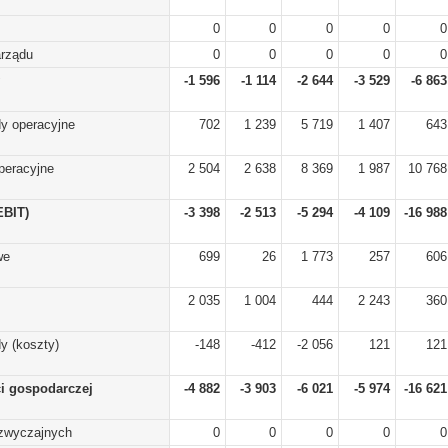
0
0
0
0
0
arządu
0
0
0
0
0
-1 596
-1 114
-2 644
-3 529
-6 863
y operacyjne
702
1 239
5 719
1 407
643
peracyjne
2 504
2 638
8 369
1 987
10 768
EBIT)
-3 398
-2 513
-5 294
-4 109
-16 988
we
699
26
1 773
257
606
2 035
1 004
444
2 243
360
y (koszty)
-148
-412
-2 056
121
121
ci gospodarczej
-4 882
-3 903
-6 021
-5 974
-16 621
zwyczajnych
0
0
0
0
0