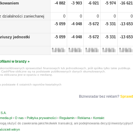
tkowaniem
-4 882
-3 903
-6 021
-5 974
-16 621
 z działalności zaniechanej
0
0
0
0
0
-5 059
-4 048
-5 672
-5 331
-13 653
riuszy jednostki
-5 059
-4 048
-5 672
-5 331
-13 653
ofilami w branży »
konsolidowanych sprawozdań finansowych lub jednostkowych, jeśli spółka tylko takie publikuje.
z CashFlow obliczne są na podstawie publikowanych danych skumulowanych.
ra obliczana jest w oparciu o medianę.
a podstawie 4 ostatnich raportów kwartalnych
Biznesradar bez reklam?
Sprawd
S.A.
media.pl
•
O nas
•
Polityka prywatności
•
Regulamin
•
Reklama
•
Kontakt
ogą służyć do zawierania jakichkolwiek transakcji, ani podejmowania decyzji inwestycyjnych
ścicieli witryn