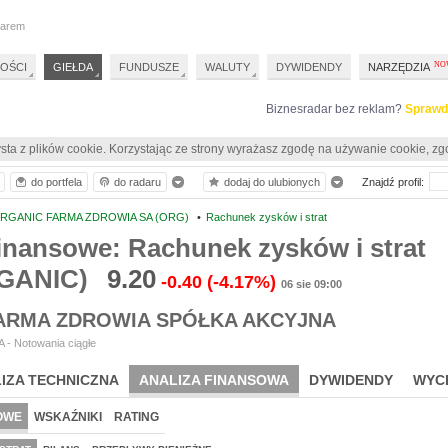
darem
OŚCI
GIEŁDA
FUNDUSZE
WALUTY
DYWIDENDY
NARZĘDZIA
Biznesradar bez reklam?
Sprawd
sta z plików cookie. Korzystając ze strony wyrażasz zgodę na używanie cookie, zg
do portfela
do radaru
dodaj do ulubionych
Znajdź profil:
RGANIC FARMA ZDROWIA SA (ORG)
•
Rachunek zysków i strat
inansowe: Rachunek zysków i strat
GANIC)
9.20
-0.40
(-4.17%)
06 sie 09:00
ARMA ZDROWIA SPÓŁKA AKCYJNA
 - Notowania ciągłe
IZA TECHNICZNA
ANALIZA FINANSOWA
DYWIDENDY
WYC
OWE
WSKAŹNIKI
RATING