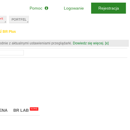
Pomoc
Logowanie
Rejestracja
PORTFEL
ź BR Plus
odnie z aktualnymi ustawieniami przeglądarki.
Dowiedz się więcej.
[x]
NOWE
ENA
BR LAB