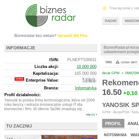
Trwa łączenie z ra
RADAR
WIADOM
Biznesradar bez reklam?
Sprawdź BR Plus
INFORMACJE
BiznesRadar.pl korzy
ustawieniami przeglą
ISIN:
PLNEPTS00011
YAN:
ustaw alert
Liczba akcji:
10 000 000
Kapitalizacja:
165 000 000
Akcje GPW
•
YANOSIK
Enterprise Value:
Rekomend
150
634
Branża:
Informatyka
000
16.50
+0.10
Profil działalności:
Yanosik to polska firma technologiczna, która od 2008
YANOSIK S
roku tworzy i wdraża innowacyjne usługi IT dla
kierowców i firm. W ofercie Spółki znajdują się...
GPW - Akcje/PDA - Noto
więcej »
PROFIL
ANAL
TU ZACZNIJ
NOWE
BR LAB
NOTOWANIA
WIA