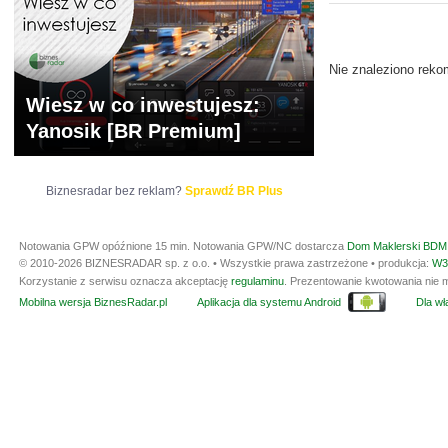
ARCHIWUM NOTO
Nie znaleziono reko
Wiesz w co inwestujesz:
Yanosik [BR Premium]
Biznesradar bez reklam?
Sprawdź BR Plus
Notowania GPW opóźnione 15 min.
Notowania GPW/NC dostarcza
Dom Maklerski BDM 
© 2010-2026 BIZNESRADAR sp. z o.o. • Wszystkie prawa zastrzeżone • produkcja:
W3
Korzystanie z serwisu oznacza akceptację
regulaminu
. Prezentowanie kwotowania nie m
Mobilna wersja BiznesRadar.pl
Aplikacja dla systemu Android
Dla wła