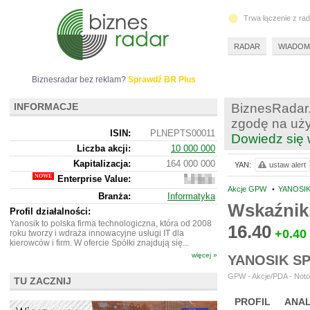
Trwa łączenie z ra
RADAR
WIADOM
Biznesradar bez reklam?
Sprawdź BR Plus
INFORMACJE
BiznesRadar.
zgodę na uży
ISIN:
PLNEPTS00011
Dowiedz się 
Liczba akcji:
10 000 000
Kapitalizacja:
164 000 000
YAN:
ustaw alert
Enterprise Value:
149
634
Akcje GPW
•
YANOSIK
Branża:
Informatyka
000
Wskaźnik
Profil działalności:
Yanosik to polska firma technologiczna, która od 2008
16.40
+0.40
roku tworzy i wdraża innowacyjne usługi IT dla
kierowców i firm. W ofercie Spółki znajdują się...
więcej »
YANOSIK S
GPW - Akcje/PDA - Noto
TU ZACZNIJ
PROFIL
ANAL