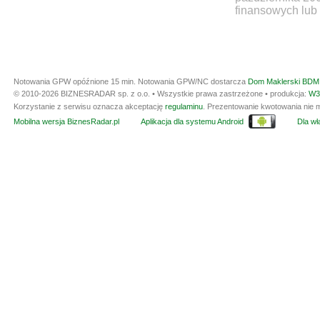
finansowych lub 
Notowania GPW opóźnione 15 min.
Notowania GPW/NC dostarcza
Dom Maklerski BDM 
© 2010-2026 BIZNESRADAR sp. z o.o. • Wszystkie prawa zastrzeżone • produkcja:
W3
Korzystanie z serwisu oznacza akceptację
regulaminu
. Prezentowanie kwotowania nie m
Mobilna wersja BiznesRadar.pl
Aplikacja dla systemu Android
Dla wła