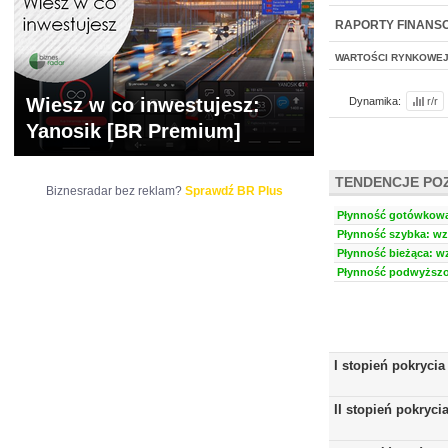
NOWE
BR LAB
RAPORTY FINANS
WARTOŚCI RYNKOWE
Wiesz w co inwestujesz:
Dynamika:
r/r
Yanosik [BR Premium]
TENDENCJE PO
Biznesradar bez reklam?
Sprawdź BR Plus
Płynność gotówkowa:
Płynność szybka: wzr
Płynność bieżąca: wz
Płynność podwyższon
I stopień pokrycia
II stopień pokryci