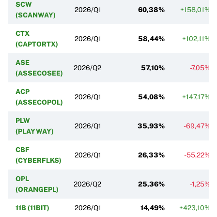
SCW
2026/Q1
60,38%
+158,01%
(SCANWAY)
CTX
2026/Q1
58,44%
+102,11%
(CAPTORTX)
ASE
2026/Q2
57,10%
-7,05%
(ASSECOSEE)
ACP
2026/Q1
54,08%
+147,17%
(ASSECOPOL)
PLW
2026/Q1
35,93%
-69,47%
(PLAYWAY)
CBF
2026/Q1
26,33%
-55,22%
(CYBERFLKS)
OPL
2026/Q2
25,36%
-1,25%
(ORANGEPL)
11B (11BIT)
2026/Q1
14,49%
+423,10%