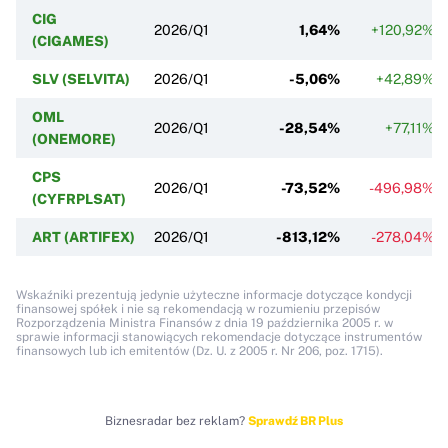
CIG
2026/Q1
1,64%
+120,92%
(CIGAMES)
SLV (SELVITA)
2026/Q1
-5,06%
+42,89%
OML
2026/Q1
-28,54%
+77,11%
(ONEMORE)
CPS
2026/Q1
-73,52%
-496,98%
(CYFRPLSAT)
ART (ARTIFEX)
2026/Q1
-813,12%
-278,04%
Wskaźniki prezentują jedynie użyteczne informacje dotyczące kondycji
finansowej spółek i nie są rekomendacją w rozumieniu przepisów
Rozporządzenia Ministra Finansów z dnia 19 października 2005 r. w
sprawie informacji stanowiących rekomendacje dotyczące instrumentów
finansowych lub ich emitentów (Dz. U. z 2005 r. Nr 206, poz. 1715).
Biznesradar bez reklam?
Sprawdź BR Plus