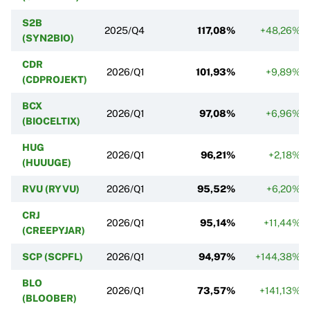
S2B
2025/Q4
117,08%
+48,26%
(SYN2BIO)
CDR
2026/Q1
101,93%
+9,89%
(CDPROJEKT)
BCX
2026/Q1
97,08%
+6,96%
(BIOCELTIX)
HUG
2026/Q1
96,21%
+2,18%
(HUUUGE)
RVU (RYVU)
2026/Q1
95,52%
+6,20%
CRJ
2026/Q1
95,14%
+11,44%
(CREEPYJAR)
SCP (SCPFL)
2026/Q1
94,97%
+144,38%
BLO
2026/Q1
73,57%
+141,13%
(BLOOBER)