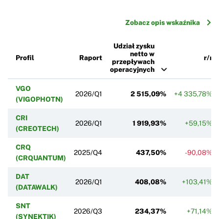
Zobacz opis wskaźnika
Udział zysku
netto w
Profil
Raport
r/r
przepływach
operacyjnych
VGO
2026/Q1
2 515,09%
+4 335,78%
(VIGOPHOTN)
CRI
2026/Q1
1 919,93%
+59,15%
(CREOTECH)
CRQ
2025/Q4
437,50%
-90,08%
(CRQUANTUM)
DAT
2026/Q1
408,08%
+103,41%
(DATAWALK)
SNT
2026/Q3
234,37%
+71,14%
(SYNEKTIK)