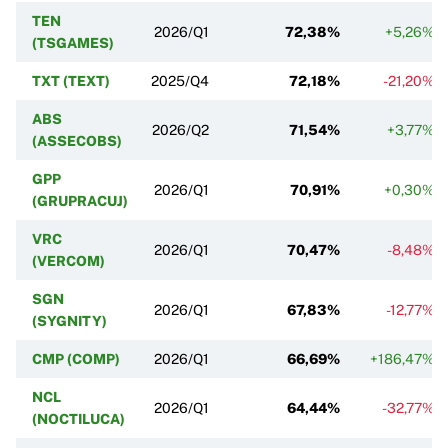
TEN
2026/Q1
72,38%
+5,26%
(TSGAMES)
TXT (TEXT)
2025/Q4
72,18%
-21,20%
ABS
2026/Q2
71,54%
+3,77%
(ASSECOBS)
GPP
2026/Q1
70,91%
+0,30%
(GRUPRACUJ)
VRC
2026/Q1
70,47%
-8,48%
(VERCOM)
SGN
2026/Q1
67,83%
-12,77%
(SYGNITY)
CMP (COMP)
2026/Q1
66,69%
+186,47%
NCL
2026/Q1
64,44%
-32,77%
(NOCTILUCA)