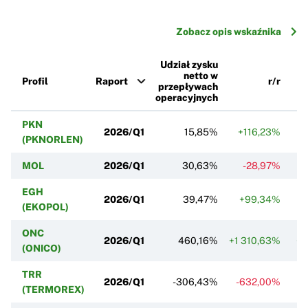
Zobacz opis wskaźnika
Udział zysku
netto w
Profil
Raport
r/r
przepływach
operacyjnych
PKN
2026/Q1
15,85%
+116,23%
+
(PKNORLEN)
MOL
2026/Q1
30,63%
-28,97%
EGH
2026/Q1
39,47%
+99,34%
(EKOPOL)
ONC
2026/Q1
460,16%
+1 310,63%
+
(ONICO)
TRR
2026/Q1
-306,43%
-632,00%
-
(TERMOREX)