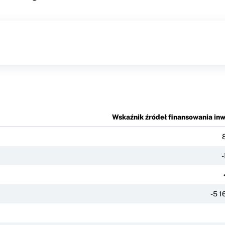
Wskaźnik źródeł finansowania inw
-5 