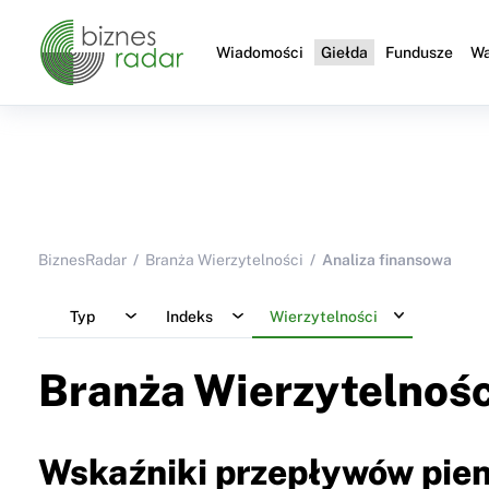
Wiadomości
Giełda
Fundusze
Wa
BiznesRadar
Branża Wierzytelności
Analiza finansowa
Typ
Indeks
Wierzytelności
Branża Wierzytelnośc
Wskaźniki przepływów pien