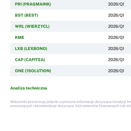
PRI (PRAGMAINK)
2026/Q1
BST (BEST)
2026/Q1
WRL (WIERZYCL)
2026/Q1
KME
2026/Q1
LXB (LEXBONO)
2026/Q1
CAP (CAPITEA)
2026/Q1
ONE (1SOLUTION)
2026/Q1
Analiza techniczna
Wskaźniki prezentują jedynie użyteczne informacje dotyczące kondycji fi
stanowiących rekomendacje dotyczące instrumentów finansowych lub ich em