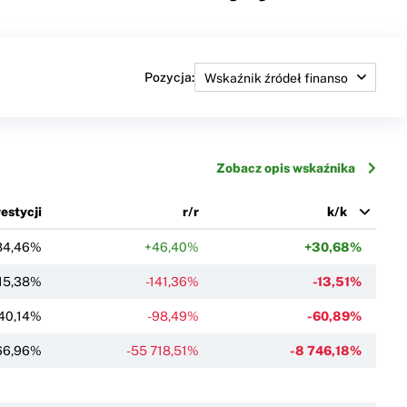
Pozycja:
Zobacz opis wskaźnika
estycji
r/r
k/k
84,46%
+46,40%
+30,68%
-15,38%
-141,36%
-13,51%
40,14%
-98,49%
-60,89%
166,96%
-55 718,51%
-8 746,18%