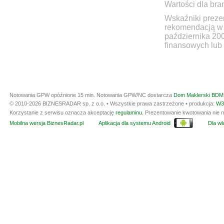
Wartości dla bra
Wskaźniki prezen
rekomendacją w 
października 20
finansowych lub 
Notowania GPW opóźnione 15 min.
Notowania GPW/NC dostarcza
Dom Maklerski BDM 
© 2010-2026 BIZNESRADAR sp. z o.o. • Wszystkie prawa zastrzeżone • produkcja:
W3
Korzystanie z serwisu oznacza akceptację
regulaminu
. Prezentowanie kwotowania nie m
Mobilna wersja BiznesRadar.pl
Aplikacja dla systemu Android
Dla wła