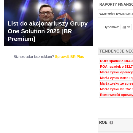
NOWE
BR LAB
RAPORTY FINANS
WARTOŚCI RYNKOWE
List do akcjonariuszy Grupy
Dynamika:
r/r
One Solution 2025 [BR
Premium]
TENDENCJE NE
Biznesradar bez reklam?
Sprawdź BR Plus
ROE: spadek o 503.9
ROA: spadek o 512.7
Marża zysku operacyj
Marża zysku netto: s
Marża zysku ze sprze
Marża zysku brutto: 
Rentowność operacyj
ROE