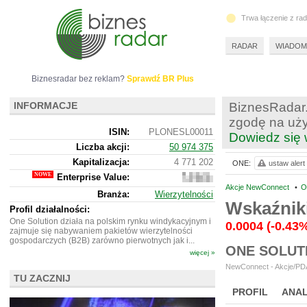
Trwa łączenie z ra
RADAR
WIADOM
Biznesradar bez reklam?
Sprawdź BR Plus
INFORMACJE
BiznesRadar.
zgodę na uży
ISIN:
PLONESL00011
Dowiedz się 
Liczba akcji:
50 974 375
Kapitalizacja:
4 771 202
ONE:
ustaw alert
Enterprise Value:
2
730
Akcje NewConnect
•
O
Branża:
Wierzytelności
202
Wskaźnik
Profil działalności:
One Solution działa na polskim rynku windykacyjnym i
0.0004
(-0.43
zajmuje się nabywaniem pakietów wierzytelności
gospodarczych (B2B) zarówno pierwotnych jak i...
ONE SOLUT
więcej »
NewConnect - Akcje/PDA
TU ZACZNIJ
PROFIL
ANAL