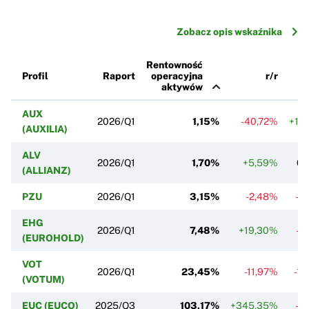
Zobacz opis wskaźnika
Rentowność
Profil
Raport
operacyjna
r/r
aktywów
AUX
2026/Q1
1,15%
-40,72%
+11
(AUXILIA)
ALV
2026/Q1
1,70%
+5,59%
0,
(ALLIANZ)
PZU
2026/Q1
3,15%
-2,48%
-5
EHG
2026/Q1
7,48%
+19,30%
-1
(EUROHOLD)
VOT
2026/Q1
23,45%
-11,97%
-11
(VOTUM)
EUC (EUCO)
2025/Q3
103,17%
+345,35%
-9