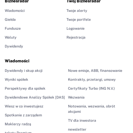
Biznesradar
Twój Biznesradar
Wiadomości
Twoje alerty
Giełda
Twoje portfele
Fundusze
Logowanie
Waluty
Rejestracja
Dywidendy
Wiadomości
Dywidendy i skup akcji
Nowe emisje, ABB, finansowanie
Wyniki spółek
Kontrakty, przetargi, umowy
Perspektywy dla spółek
Certyfikaty Turbo (ING N.V.)
Dywidendowe Analizy Spółek [DAS]
Wezwania
Wiesz w co inwestujesz
Notowania, wezwania, obrót
akcjami
Spotkanie z zarządem
TV dla inwestora
Maklerzy radzą
newsletter
teksty Premium