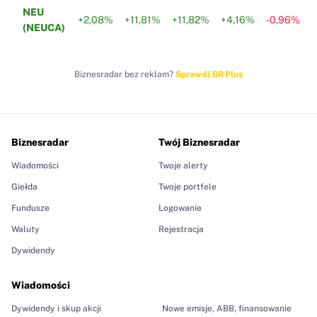
NEU
+2,08%
+11,81%
+11,82%
+4,16%
-0,96%
+
(NEUCA)
Biznesradar bez reklam?
Sprawdź BR Plus
Biznesradar
Twój Biznesradar
Wiadomości
Twoje alerty
Giełda
Twoje portfele
Fundusze
Logowanie
Waluty
Rejestracja
Dywidendy
Wiadomości
Dywidendy i skup akcji
Nowe emisje, ABB, finansowanie