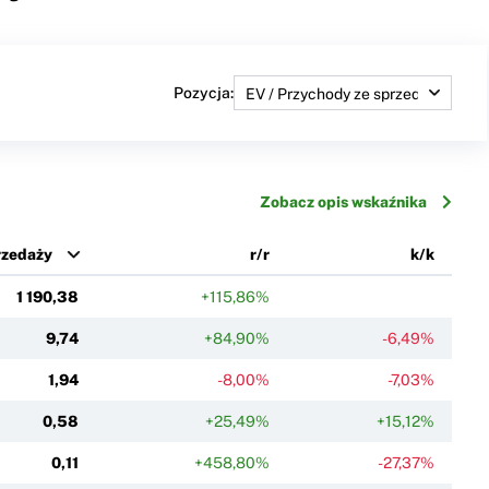
Pozycja:
Zobacz opis wskaźnika
rzedaży
r/r
k/k
1 190,38
+115,86%
9,74
+84,90%
-6,49%
1,94
-8,00%
-7,03%
0,58
+25,49%
+15,12%
0,11
+458,80%
-27,37%