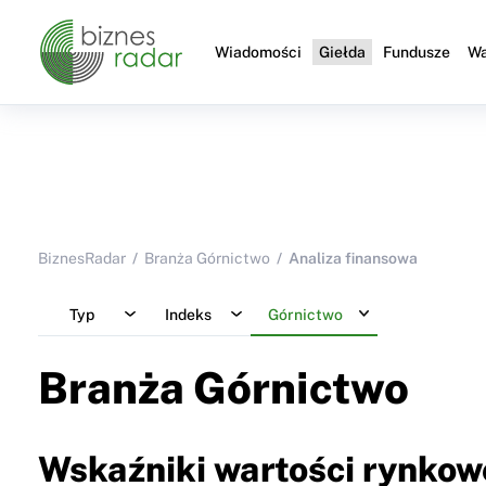
Wiadomości
Giełda
Fundusze
Wa
BiznesRadar
Branża Górnictwo
Analiza finansowa
Typ
Indeks
Górnictwo
Branża Górnictwo
Wskaźniki wartości rynkowe