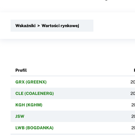
Wskaźniki > Wartości rynkowej
Profil
GRX (GREENX)
2
CLE (COALENERG)
2
KGH (KGHM)
2
JSW
2
LWB (BOGDANKA)
2