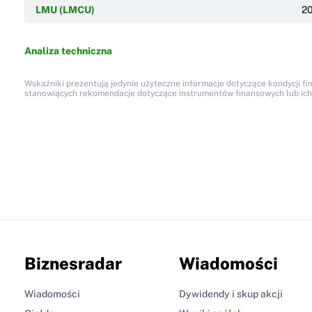
LMU (LMCU)
2
Analiza techniczna
Wskaźniki prezentują jedynie użyteczne informacje dotyczące kondycji fi
stanowiących rekomendacje dotyczące instrumentów finansowych lub ich em
Biznesradar
Wiadomości
Wiadomości
Dywidendy i skup akcji