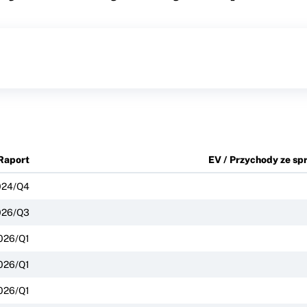
Raport
EV / Przychody ze sp
024/Q4
026/Q3
026/Q1
026/Q1
026/Q1