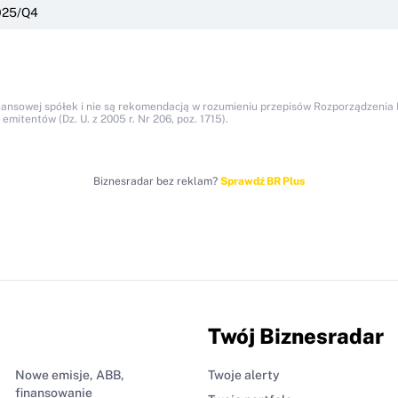
025/Q4
nansowej spółek i nie są rekomendacją w rozumieniu przepisów Rozporządzenia M
itentów (Dz. U. z 2005 r. Nr 206, poz. 1715).
Biznesradar bez reklam?
Sprawdź BR Plus
Twój Biznesradar
Nowe emisje, ABB,
Twoje alerty
finansowanie