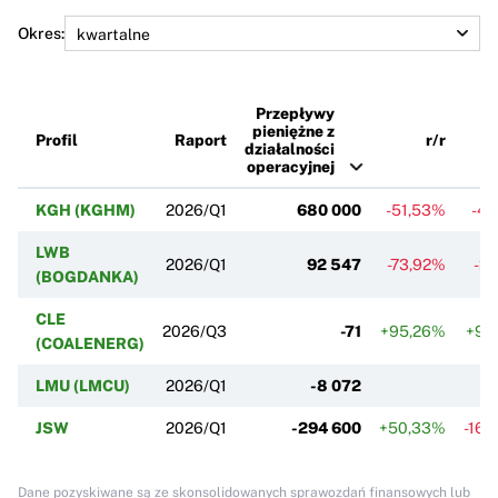
Okres:
Przepływy
pieniężne z
Profil
Raport
r/r
działalności
operacyjnej
KGH (KGHM)
2026/Q1
680 000
-51,53%
-49
LWB
2026/Q1
92 547
-73,92%
-2
(BOGDANKA)
CLE
2026/Q3
-71
+95,26%
+98
(COALENERG)
LMU (LMCU)
2026/Q1
-8 072
JSW
2026/Q1
-294 600
+50,33%
-165
Dane pozyskiwane są ze skonsolidowanych sprawozdań finansowych lub