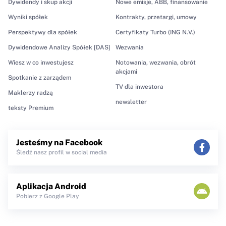
Dywidendy i skup akcji
Nowe emisje, ABB, finansowanie
Wyniki spółek
Kontrakty, przetargi, umowy
Perspektywy dla spółek
Certyfikaty Turbo (ING N.V.)
Dywidendowe Analizy Spółek [DAS]
Wezwania
Wiesz w co inwestujesz
Notowania, wezwania, obrót
akcjami
Spotkanie z zarządem
TV dla inwestora
Maklerzy radzą
newsletter
teksty Premium
Jesteśmy na Facebook
Śledź nasz profil w social media
Aplikacja Android
Pobierz z Google Play