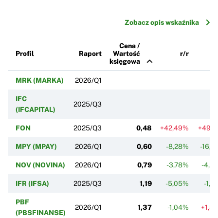
Zobacz opis wskaźnika
Cena /
Profil
Raport
Wartość
r/r
k
księgowa
MRK (MARKA)
2026/Q1
IFC
2025/Q3
(IFCAPITAL)
FON
2025/Q3
0,48
+42,49%
+49,1
MPY (MPAY)
2026/Q1
0,60
-8,28%
-16,1
NOV (NOVINA)
2026/Q1
0,79
-3,78%
-4,9
IFR (IFSA)
2025/Q3
1,19
-5,05%
-1,7
PBF
2026/Q1
1,37
-1,04%
+1,5
(PBSFINANSE)