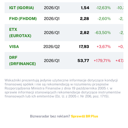
IGT (IGORIA)
2026/Q1
1,54
-12,63%
-10,3
FHD (FHDOM)
2026/Q1
2,28
-2,60%
-2,2
ETX
2026/Q1
2,82
-63,50%
-2,1
(EUROTAX)
VISA
2026/Q2
17,93
+3,67%
+0,1
DRF
2026/Q1
53,77
+179,71%
+47,8
(DRFINANCE)
Wskaźniki prezentują jedynie użyteczne informacje dotyczące kondycji
finansowej spółek i nie są rekomendacją w rozumieniu przepisów
Rozporządzenia Ministra Finansów z dnia 19 października 2005 r. w
sprawie informacji stanowiących rekomendacje dotyczące instrumentów
finansowych lub ich emitentów (Dz. U. z 2005 r. Nr 206, poz. 1715).
Biznesradar bez reklam?
Sprawdź BR Plus