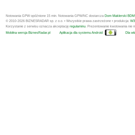
Notowania GPW opóźnione 15 min.
Notowania GPW/NC dostarcza
Dom Maklerski BDM 
© 2010-2026 BIZNESRADAR sp. z o.o. • Wszystkie prawa zastrzeżone • produkcja:
W3
Korzystanie z serwisu oznacza akceptację
regulaminu
. Prezentowanie kwotowania nie m
Mobilna wersja BiznesRadar.pl
Aplikacja dla systemu Android
Dla wła