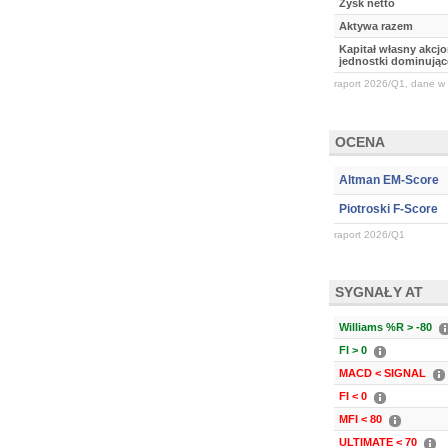
Zysk netto
Aktywa razem
Kapitał własny akcj
jednostki dominując
raport 2026/Q1, dane w 
OCENA
Altman EM-Score
Piotroski F-Score
raport 2026/Q1
SYGNAŁY AT
Williams %R > -80
FI > 0
MACD < SIGNAL
FI < 0
MFI < 80
ULTIMATE < 70