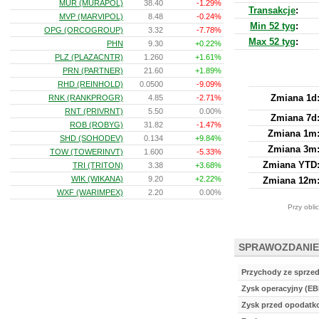
MUR (MURAPOL)
38.40
-1.29%
Transakcje
:
MVP (MARVIPOL)
8.48
-0.24%
Min 52 tyg
:
OPG (ORCOGROUP)
3.32
-7.78%
Max 52 tyg
:
PHN
9.30
+0.22%
PLZ (PLAZACNTR)
1.260
+1.61%
PRN (PARTNER)
21.60
+1.89%
RHD (REINHOLD)
0.0500
-9.09%
Zmiana 1d
RNK (RANKPROGR)
4.85
-2.71%
RNT (PRIVRNT)
5.50
0.00%
Zmiana 7d
ROB (ROBYG)
31.82
-1.47%
Zmiana 1m
SHD (SOHODEV)
0.134
+9.84%
Zmiana 3m
TOW (TOWERINVT)
1.600
-5.33%
Zmiana YTD
TRI (TRITON)
3.38
+3.68%
WIK (WIKANA)
9.20
+2.22%
Zmiana 12m
WXF (WARIMPEX)
2.20
0.00%
Przy obli
SPRAWOZDANIE
Przychody ze sprze
Zysk operacyjny (EB
Zysk przed opodat