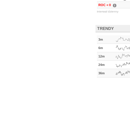
ROC < 0
interwał dzienny
TRENDY
3m
6m
12m
24m
36m