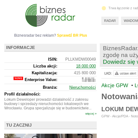
Trwa łączenie z ra
RADAR
WIADOM
Biznesradar bez reklam?
Sprawdź BR Plus
INFORMACJE
BiznesRadar.
zgodę na uży
ISIN:
PLLKMDW00049
Dowiedz się 
Liczba akcji:
18 000 000
Kapitalizacja:
415 800 000
LKD:
ustaw alert
Enterprise Value:
576
933
Akcje GPW
•
L
Branża:
Nieruchomości
000
Profil działalności:
Notowan
Lokum Deweloper prowadzi działalność z zakresu
budowy i sprzedaży nieruchomości lokalowych we
LOKUM DEW
Wrocławiu. Grupa specjalizuje się w budownictwie...
więcej »
GPW - Akcje/PDA - Noto
TU ZACZNIJ