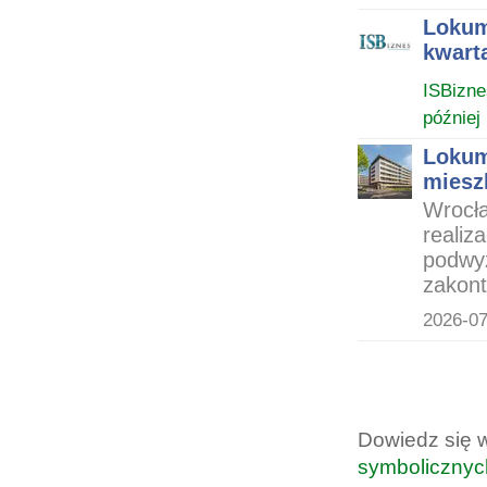
Lokum 
kwarta
ISBizne
później
Lokum
miesz
Wrocła
realiz
podwyż
zakont
2026-07
Dowiedz się 
symbolicznyc