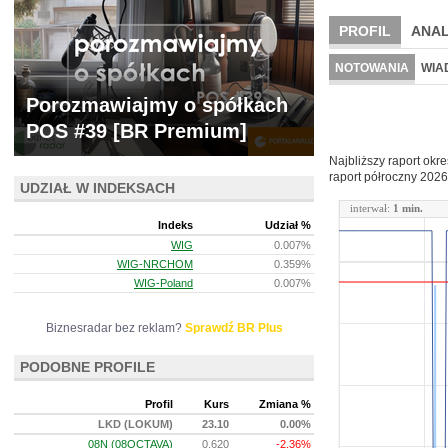
PROFIL
ANAL
WYCENA
BR 
NOTOWANIA
WIA
ARCHIWUM NOTO
Porozmawiajmy o spółkach
POS #39 [BR Premium]
Najbliższy raport okr
raport półroczny
2026
UDZIAŁ W INDEKSACH
interwał:
1 min.
Indeks
Udział %
WIG
0.007%
WIG-NRCHOM
0.359%
WIG-Poland
0.007%
Biznesradar bez reklam?
Sprawdź BR Plus
PODOBNE PROFILE
Profil
Kurs
Zmiana %
LKD (LOKUM)
23.10
0.00%
08N (08OCTAVA)
0.620
-2.36%