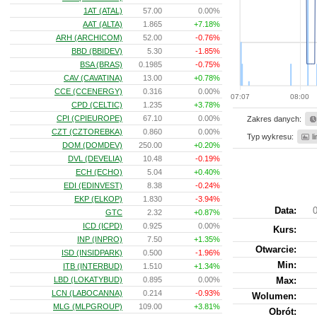
1AT (ATAL)
57.00
0.00%
AAT (ALTA)
1.865
+7.18%
ARH (ARCHICOM)
52.00
-0.76%
BBD (BBIDEV)
5.30
-1.85%
BSA (BRAS)
0.1985
-0.75%
CAV (CAVATINA)
13.00
+0.78%
CCE (CCENERGY)
0.316
0.00%
07:07
08:00
CPD (CELTIC)
1.235
+3.78%
CPI (CPIEUROPE)
67.10
0.00%
Zakres danych:
CZT (CZTOREBKA)
0.860
0.00%
Typ wykresu:
l
DOM (DOMDEV)
250.00
+0.20%
DVL (DEVELIA)
10.48
-0.19%
ECH (ECHO)
5.04
+0.40%
EDI (EDINVEST)
8.38
-0.24%
EKP (ELKOP)
1.830
-3.94%
Data:
0
GTC
2.32
+0.87%
ICD (ICPD)
0.925
0.00%
Kurs
:
INP (INPRO)
7.50
+1.35%
Otwarcie:
ISD (INSIDPARK)
0.500
-1.96%
Min:
ITB (INTERBUD)
1.510
+1.34%
LBD (LOKATYBUD)
0.895
0.00%
Max:
LCN (LABOCANNA)
0.214
-0.93%
Wolumen:
MLG (MLPGROUP)
109.00
+3.81%
Obrót: