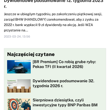
Dywidendowe podsumowanie 12. tygodnia 2023
r.
Jeszcze w ubiegłym tygodniu, po zakończeniu piątkowej sesji,
zarząd BHW (HANDLOWY) zarekomendował, aby z zysku za
2022 r. bank wypłacił 9 zł dywidendy na akcję. Jeśli WZA
przystanie na...
2023-03-24, 13:56
Najczęściej czytane
[BR Premium] Co robią grube ryby:
Pekao TFI (II kwartał 2026)
Dywidendowe podsumowanie 32.
tygodnia 2026 r.
Sierpniowa dziesiątka, czyli
inwestycyjne typy BNP Paribas BM