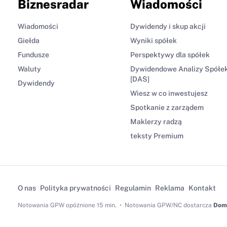
Biznesradar
Wiadomości
Wiadomości
Dywidendy i skup akcji
Giełda
Wyniki spółek
Fundusze
Perspektywy dla spółek
Waluty
Dywidendowe Analizy Spółe
[DAS]
Dywidendy
Wiesz w co inwestujesz
Spotkanie z zarządem
Maklerzy radzą
teksty Premium
O nas
Polityka prywatności
Regulamin
Reklama
Kontakt
Notowania GPW
opóźnione 15 min.
Notowania GPW/NC dostarcza
Dom 