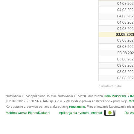
04.08.202
04.08.202
04.08.202
04.08.202
04.08.202
03.08.202
03.08.202
03.08.202
03.08.202
03.08.202
03.08.202
03.08.202
03.08.202
Z ostatnich 5 dni
Notowania GPW opóźnione 15 min.
Notowania GPW/NC dostarcza
Dom Maklerski BDM 
© 2010-2026 BIZNESRADAR sp. z o.o. • Wszystkie prawa zastrzeżone • produkcja:
W3
Korzystanie z serwisu oznacza akceptację
regulaminu
. Prezentowanie kwotowania nie m
Mobilna wersja BiznesRadar.pl
Aplikacja dla systemu Android
Dla wła