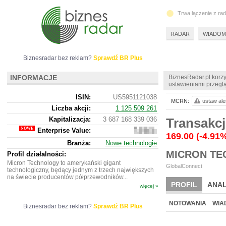
Trwa łączenie z ra
RADAR
WIADOM
Biznesradar bez reklam?
Sprawdź BR Plus
INFORMACJE
BiznesRadar.pl korzy
ustawieniami przeglą
ISIN:
US5951121038
MCRN:
ustaw ale
Liczba akcji:
1 125 509 261
Kapitalizacja:
3 687 168 339 036
Transakc
Enterprise Value:
3
169.00
(-4.91
619
Branża:
Nowe technologie
404
MICRON T
488
Profil działalności:
536
Micron Technology to amerykański gigant
GlobalConnect
technologiczny, będący jednym z trzech największych
na świecie producentów półprzewodników...
PROFIL
ANAL
więcej »
NOWE
BR LAB
NOTOWANIA
WIA
Biznesradar bez reklam?
Sprawdź BR Plus
ARCHIWUM NOTO