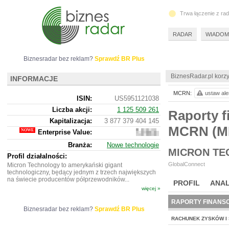
Trwa łączenie z ra
RADAR
WIADOM
Biznesradar bez reklam?
Sprawdź BR Plus
BiznesRadar.pl korzy
INFORMACJE
MCRN:
ustaw ale
ISIN:
US5951121038
Liczba akcji:
1 125 509 261
Raporty f
Kapitalizacja:
3 877 379 404 145
MCRN (M
Enterprise Value:
3
809
Branża:
Nowe technologie
615
MICRON T
553
Profil działalności:
645
GlobalConnect
Micron Technology to amerykański gigant
technologiczny, będący jednym z trzech największych
na świecie producentów półprzewodników...
PROFIL
ANAL
więcej »
RAPORTY FINANS
Biznesradar bez reklam?
Sprawdź BR Plus
RACHUNEK ZYSKÓW I 