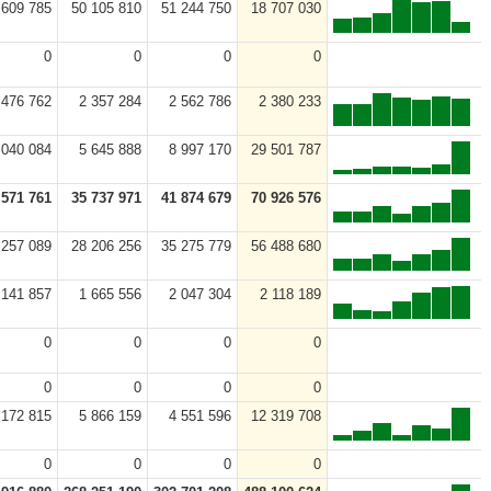
 609 785
50 105 810
51 244 750
18 707 030
0
0
0
0
 476 762
2 357 284
2 562 786
2 380 233
 040 084
5 645 888
8 997 170
29 501 787
 571 761
35 737 971
41 874 679
70 926 576
 257 089
28 206 256
35 275 779
56 488 680
 141 857
1 665 556
2 047 304
2 118 189
0
0
0
0
0
0
0
0
 172 815
5 866 159
4 551 596
12 319 708
0
0
0
0