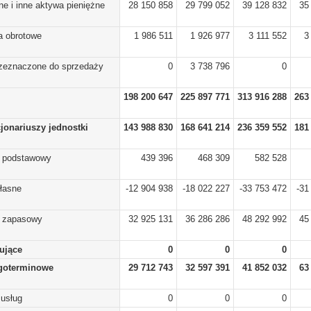
ne i inne aktywa pieniężne
28 150 858
29 799 052
39 128 832
35
a obrotowe
1 986 511
1 926 977
3 111 552
3
rzeznaczone do sprzedaży
0
3 738 796
0
198 200 647
225 897 771
313 916 288
263
cjonariuszy jednostki
143 988 830
168 641 214
236 359 552
181
) podstawowy
439 396
468 309
582 528
własne
-12 904 938
-18 022 227
-33 753 472
-31
) zapasowy
32 925 131
36 286 286
48 292 992
45
lujące
0
0
0
goterminowe
29 712 743
32 597 391
41 852 032
63
 usług
0
0
0