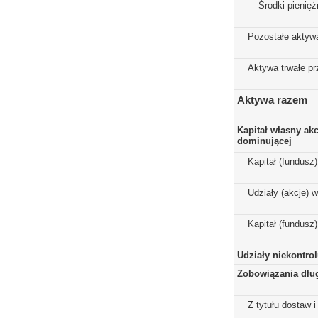
Środki pienięż
Pozostałe aktyw
Aktywa trwałe p
Aktywa razem
Kapitał własny ak
dominującej
Kapitał (fundusz
Udziały (akcje) 
Kapitał (fundusz
Udziały niekontro
Zobowiązania dłu
Z tytułu dostaw i