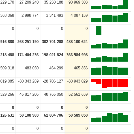
 229 170
27 209 240
35 250 188
90 969 303
 368 068
2 998 774
3 341 493
4 087 159
0
0
0
0
 916 880
268 251 190
302 701 208
488 100 624
 218 488
174 404 236
198 021 824
366 584 998
509 318
483 050
464 299
465 856
 019 085
-30 343 269
-28 706 127
-30 943 029
 329 266
46 817 206
48 766 050
52 561 659
0
0
0
0
 126 631
58 108 983
62 804 706
50 589 050
0
0
0
0