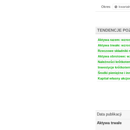
Okres:
kwartal
TENDENCJE PO
Aktywa razem: wzrost
Aktywa trwałe: wzros
Rzeczowe składniki m
Aktywa obrotowe: wz
Należności krótkoter
Inwestycje krótkoter
Środki pieniężne i in
Kapitał własny akcjo
Data publikacji
Aktywa trwałe