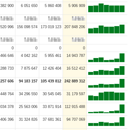
 382 900
6 051 650
5 860 408
5 906 909
 520 996
156 098 574
173 019 123
207 848 206
0
0
0
0
 466 646
4 042 162
5 955 461
14 943 787
 288 733
7 875 647
12 426 404
16 512 412
 257 606
94 183 157
105 439 812
242 889 312
 448 764
34 296 550
30 545 045
31 179 597
 034 378
25 563 006
33 871 914
112 915 488
 406 396
31 324 826
37 681 361
94 707 069