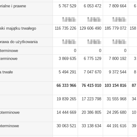
rialne i prawne
5 767 529
6 053 472
7 809 664
6
iki majątku trwałego
116 735 226
129 606 490
185 779 072
158
prawa do użytkowania
oterminowe
0
0
0
oterminowe
3 869 635
6 775 129
7 800 192
3
 trwałe
5 494 291
7 047 670
9 372 544
8
66 333 966
76 415 010
103 154 816
87
19 839 265
17 223 798
31 555 968
34
koterminowe
14 444 669
20 386 805
24 295 680
10
koterminowe
30 063 521
33 138 634
44 191 616
39