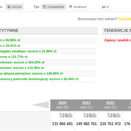
ne
roczne
Typ:
zestawienie
struktura
r/r
Biznesradar bez reklam?
Sprawd
ZYTYWNE
TENDENCJE 
 o 65.86% r/r
Zapasy: spadek o
t o 29.41% r/r
ajątku trwałego: wzrost o 21.96% r/r
rost o 131.77% r/r
minowe: wzrost o 304.53% r/r
minowe: wzrost o 133.38% r/r
ne aktywa pieniężne: wzrost o 138.46% r/r
nariuszy jednostki dominującej: wzrost o 92.44% r/r
2020
2021
2022
(sie 20)
(sie 21)
(sie 22)
(
131 866 681
149 482 761
210 761 472
176