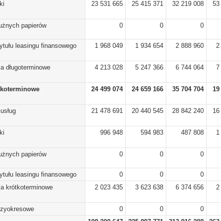
ki
23 531 665
25 415 371
32 219 008
53
dłużnych papierów
0
0
0
ytułu leasingu finansowego
1 968 049
1 934 654
2 888 960
2
ia długoterminowe
4 213 028
5 247 366
6 744 064
7
tkoterminowe
24 499 074
24 659 166
35 704 704
19
 usług
21 478 691
20 440 545
28 842 240
16
ki
996 948
594 983
487 808
1
dłużnych papierów
0
0
0
ytułu leasingu finansowego
0
0
0
ia krótkoterminowe
2 023 435
3 623 638
6 374 656
2
dzyokresowe
0
0
0