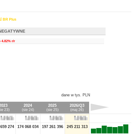
ź BR Plus
NEGATYWNE
 4.82% r/r
dane w tys. PLN
2023
2024
2025
2026/Q3
sie 23)
(sie 24)
(sie 25)
(maj 26)
 659 274
174 068 034
197 261 396
245 211 313