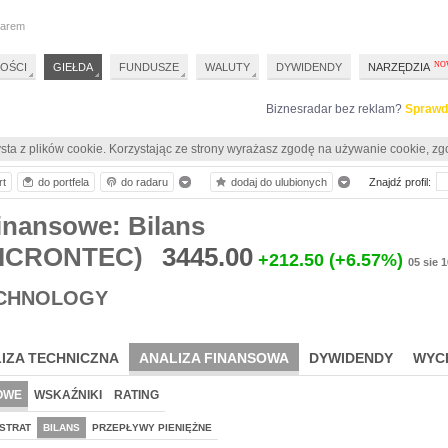
darem
OŚCI
GIEŁDA
FUNDUSZE
WALUTY
DYWIDENDY
NARZĘDZIA
Biznesradar bez reklam?
Sprawd
sta z plików cookie. Korzystając ze strony wyrażasz zgodę na używanie cookie, zg
rt
do portfela
do radaru
dodaj do ulubionych
Znajdź profil:
inansowe: Bilans
ICRONTEC)
3445.00
+212.50
(+6.57%)
05 sie 
ECHNOLOGY
IZA TECHNICZNA
ANALIZA FINANSOWA
DYWIDENDY
WYC
OWE
WSKAŹNIKI
RATING
STRAT
BILANS
PRZEPŁYWY PIENIĘŻNE