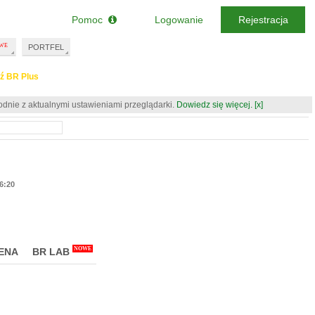
Pomoc
Logowanie
Rejestracja
PORTFEL
ź BR Plus
odnie z aktualnymi ustawieniami przeglądarki.
Dowiedz się więcej.
[x]
16:20
NOWE
ENA
BR LAB