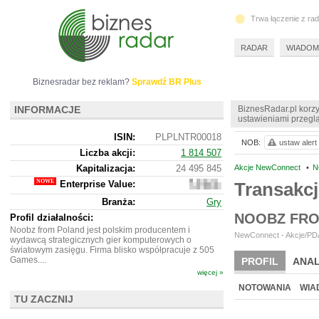
Trwa łączenie z ra
RADAR
WIADOM
Biznesradar bez reklam?
Sprawdź BR Plus
INFORMACJE
BiznesRadar.pl korzy
ustawieniami przeglą
ISIN:
PLPLNTR00018
NOB:
ustaw alert
Liczba akcji:
1 814 507
Kapitalizacja:
24 495 845
Akcje NewConnect
•
N
Enterprise Value:
Transakc
23
821
Branża:
Gry
845
NOOBZ FRO
Profil działalności:
Noobz from Poland jest polskim producentem i
NewConnect - Akcje/PDA
wydawcą strategicznych gier komputerowych o
światowym zasięgu. Firma blisko współpracuje z 505
Games....
PROFIL
ANAL
więcej »
NOWE
BR LAB
NOTOWANIA
WIA
TU ZACZNIJ
ARCHIWUM NOTO