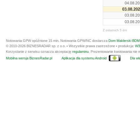
04.08.20
03.08.20
03.08.20
03.08.20
Z ostatnich 5 dni
Notowania GPW opóźnione 15 min.
Notowania GPW/NC dostarcza
Dom Maklerski BDM 
© 2010-2026 BIZNESRADAR sp. z o.o. • Wszystkie prawa zastrzeżone • produkcja:
W3
Korzystanie z serwisu oznacza akceptację
regulaminu
. Prezentowanie kwotowania nie m
Mobilna wersja BiznesRadar.pl
Aplikacja dla systemu Android
Dla wła