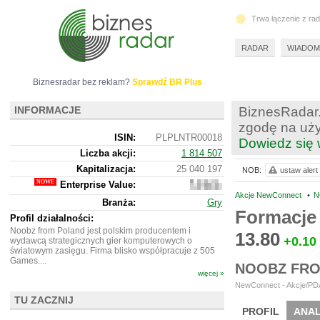
Trwa łączenie z ra
RADAR
WIADOM
Biznesradar bez reklam?
Sprawdź BR Plus
INFORMACJE
BiznesRadar.
zgodę na uży
ISIN:
PLPLNTR00018
Dowiedz się 
Liczba akcji:
1 814 507
Kapitalizacja:
25 040 197
NOB:
ustaw alert
Enterprise Value:
24
289
Akcje NewConnect
•
N
Branża:
Gry
197
Formacje
Profil działalności:
Noobz from Poland jest polskim producentem i
13.80
+0.10
wydawcą strategicznych gier komputerowych o
światowym zasięgu. Firma blisko współpracuje z 505
Games....
NOOBZ FRO
więcej »
NewConnect - Akcje/PDA
TU ZACZNIJ
PROFIL
ANAL