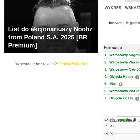
NOWE
BR LAB
WYKRES
WSKAŹN
Interwał:
godzi
List do akcjonariuszy Noobz
from Poland S.A. 2025 [BR
Premium]
Formacja
1.
Wzrostowy Nagrob
2.
Wzrostowa Ważka 
Biznesradar bez reklam?
Sprawdź BR Plus
3.
Wzrostowy Nagrob
4.
Objęcia Hossy
5.
Młot
6.
Wzrostowa Ważka 
7.
Objęcia Hossy