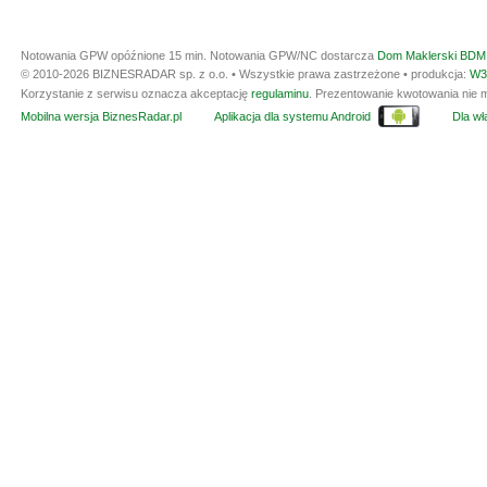
Notowania GPW opóźnione 15 min.
Notowania GPW/NC dostarcza
Dom Maklerski BDM 
© 2010-2026 BIZNESRADAR sp. z o.o. • Wszystkie prawa zastrzeżone • produkcja:
W3
Korzystanie z serwisu oznacza akceptację
regulaminu
. Prezentowanie kwotowania nie m
Mobilna wersja BiznesRadar.pl
Aplikacja dla systemu Android
Dla wła