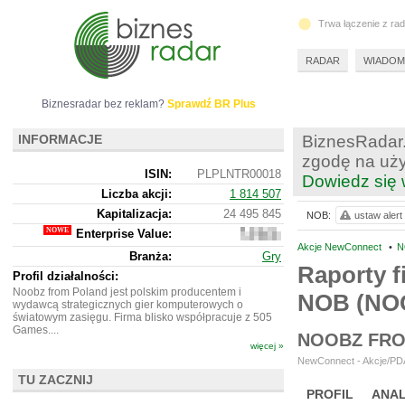
Trwa łączenie z ra
RADAR
WIADOM
Biznesradar bez reklam?
Sprawdź BR Plus
INFORMACJE
BiznesRadar.
zgodę na uży
ISIN:
PLPLNTR00018
Dowiedz się 
Liczba akcji:
1 814 507
Kapitalizacja:
24 495 845
NOB:
ustaw alert
Enterprise Value:
23
821
Akcje NewConnect
•
N
Branża:
Gry
845
Raporty f
Profil działalności:
Noobz from Poland jest polskim producentem i
NOB (NO
wydawcą strategicznych gier komputerowych o
światowym zasięgu. Firma blisko współpracuje z 505
Games....
NOOBZ FRO
więcej »
NewConnect - Akcje/PDA
TU ZACZNIJ
PROFIL
ANAL