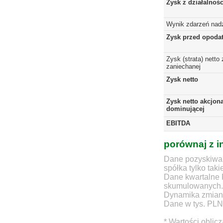
Zysk z działalnoś
Wynik zdarzeń nad
Zysk przed opoda
Zysk (strata) netto 
zaniechanej
Zysk netto
Zysk netto akcjona
dominującej
EBITDA
porównaj z i
Dane pozyskiwan
spółka tylko taki
Dane kwartalne 
skumulowanych.
Dynamika zmian d
Dane w tys. PLN
* Wartości oblic