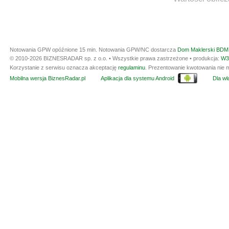
Notowania GPW opóźnione 15 min.
Notowania GPW/NC dostarcza
Dom Maklerski BDM 
© 2010-2026 BIZNESRADAR sp. z o.o. • Wszystkie prawa zastrzeżone • produkcja:
W3
Korzystanie z serwisu oznacza akceptację
regulaminu
. Prezentowanie kwotowania nie m
Mobilna wersja BiznesRadar.pl
Aplikacja dla systemu Android
Dla wła