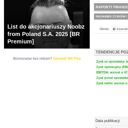
NOWE
BR LAB
RAPORTY FINANS
RACHUNEK ZYSKÓW I 
List do akcjonariuszy Noobz
Okres:
kwartal
from Poland S.A. 2025 [BR
Premium]
TENDENCJE PO
Biznesradar bez reklam?
Sprawdź BR Plus
Zysk ze sprzedaży: w
Zysk operacyjny (EBI
EBITDA: wzrost o 47.
Zysk przed opodatko
Zysk netto: wzrost o 
Data publikacji