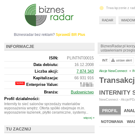
Trwa łączenie z ra
RADAR
WIADOM
Biznesradar bez reklam?
Sprawdź BR Plus
INFORMACJE
BiznesRadar.pl korzy
ustawieniami przeglą
ISIN:
PLINTNT00015
INT:
ustaw alert
Data debiutu:
16.12.2008
Liczba akcji:
7 874 343
Akcje NewConnect
•
I
Kapitalizacja:
66 931 916
Transakcj
Enterprise Value:
71
927
INTERNITY
Branża:
Budownictwo
916
Profil działalności:
NewConnect - Akcje/PDA
Internity to sieć salonów sprzedaży materiałów
wyposażenia wnętrz. Oferta spółki obejmuje m.in.
PROFIL
ANAL
wyposażenie łazienek, płytki ceramiczne, systemy...
więcej »
NOWE
BR LAB
NOTOWANIA
WIA
TU ZACZNIJ
ARCHIWUM NOTO