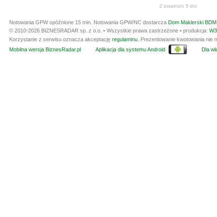
Z ostatnich 5 dni
Notowania GPW opóźnione 15 min.
Notowania GPW/NC dostarcza
Dom Maklerski BDM 
© 2010-2026 BIZNESRADAR sp. z o.o. • Wszystkie prawa zastrzeżone • produkcja:
W3
Korzystanie z serwisu oznacza akceptację
regulaminu
. Prezentowanie kwotowania nie m
Mobilna wersja BiznesRadar.pl
Aplikacja dla systemu Android
Dla wła