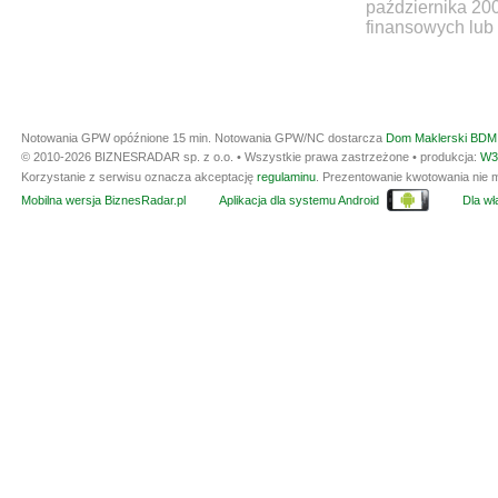
października 20
finansowych lub 
Notowania GPW opóźnione 15 min.
Notowania GPW/NC dostarcza
Dom Maklerski BDM 
© 2010-2026 BIZNESRADAR sp. z o.o. • Wszystkie prawa zastrzeżone • produkcja:
W3
Korzystanie z serwisu oznacza akceptację
regulaminu
. Prezentowanie kwotowania nie m
Mobilna wersja BiznesRadar.pl
Aplikacja dla systemu Android
Dla wła