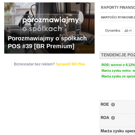
NOWE
BR LAB
RAPORTY FINANS
WARTOŚCI RYNKOWE
Dynamika:
r/r
Porozmawiajmy o spółkach
POS #39 [BR Premium]
TENDENCJE PO
Biznesradar bez reklam?
Sprawdź BR Plus
ROE: wzrost o 8.12% 
Marża zysku netto: w
Marża zysku ze sprze
ROE
ROA
Marża zysku oper