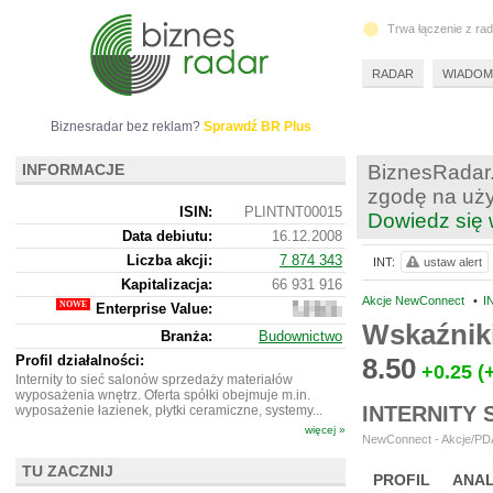
Trwa łączenie z ra
RADAR
WIADOM
Biznesradar bez reklam?
Sprawdź BR Plus
INFORMACJE
BiznesRadar.
zgodę na uży
ISIN:
PLINTNT00015
Dowiedz się 
Data debiutu:
16.12.2008
Liczba akcji:
7 874 343
INT:
ustaw alert
Kapitalizacja:
66 931 916
Akcje NewConnect
•
I
Enterprise Value:
71
927
Wskaźnik
Branża:
Budownictwo
916
Profil działalności:
8.50
+0.25
(
Internity to sieć salonów sprzedaży materiałów
wyposażenia wnętrz. Oferta spółki obejmuje m.in.
INTERNITY
wyposażenie łazienek, płytki ceramiczne, systemy...
więcej »
NewConnect - Akcje/PDA
TU ZACZNIJ
PROFIL
ANAL