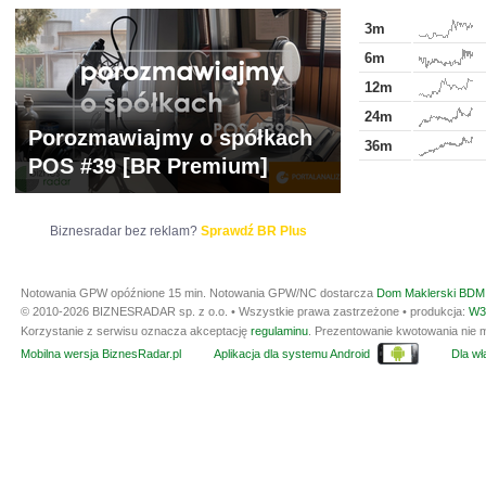
3m
6m
12m
24m
Porozmawiajmy o spółkach
36m
POS #39 [BR Premium]
Biznesradar bez reklam?
Sprawdź BR Plus
Notowania GPW opóźnione 15 min.
Notowania GPW/NC dostarcza
Dom Maklerski BDM 
© 2010-2026 BIZNESRADAR sp. z o.o. • Wszystkie prawa zastrzeżone • produkcja:
W3
Korzystanie z serwisu oznacza akceptację
regulaminu
. Prezentowanie kwotowania nie m
Mobilna wersja BiznesRadar.pl
Aplikacja dla systemu Android
Dla wła