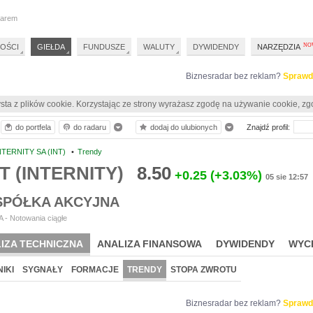
darem
OŚCI
GIEŁDA
FUNDUSZE
WALUTY
DYWIDENDY
NARZĘDZIA
Biznesradar bez reklam?
Sprawd
sta z plików cookie. Korzystając ze strony wyrażasz zgodę na używanie cookie, zg
do portfela
do radaru
dodaj do ulubionych
Znajdź profil:
NTERNITY SA (INT)
•
Trendy
NT (INTERNITY)
8.50
+0.25
(+3.03%)
05 sie 12:57
 SPÓŁKA AKCYJNA
 - Notowania ciągłe
IZA TECHNICZNA
ANALIZA FINANSOWA
DYWIDENDY
WYC
IKI
SYGNAŁY
FORMACJE
TRENDY
STOPA ZWROTU
Biznesradar bez reklam?
Sprawd