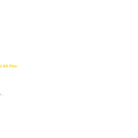
ź BR Plus
...