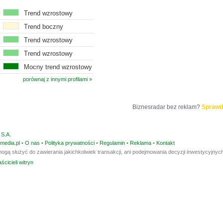
Trend wzrostowy
Trend boczny
Trend wzrostowy
Trend wzrostowy
Mocny trend wzrostowy
porównaj z innymi profilami »
Biznesradar bez reklam?
Sprawd
S.A.
media.pl
•
O nas
•
Polityka prywatności
•
Regulamin
•
Reklama
•
Kontakt
ogą służyć do zawierania jakichkolwiek transakcji, ani podejmowania decyzji inwestycyjnych
ścicieli witryn