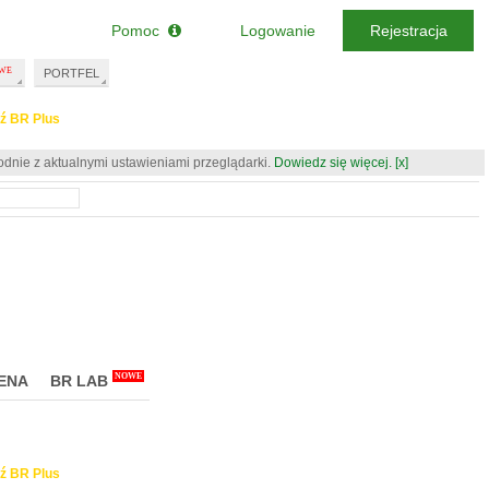
Pomoc
Logowanie
Rejestracja
PORTFEL
ź BR Plus
odnie z aktualnymi ustawieniami przeglądarki.
Dowiedz się więcej.
[x]
NOWE
ENA
BR LAB
ź BR Plus