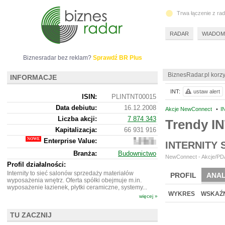
Trwa łączenie z ra
RADAR
WIADOM
Biznesradar bez reklam?
Sprawdź BR Plus
BiznesRadar.pl korzy
INFORMACJE
INT:
ustaw alert
ISIN:
PLINTNT00015
Data debiutu:
16.12.2008
Akcje NewConnect
•
I
Liczba akcji:
7 874 343
Trendy I
Kapitalizacja:
66 931 916
Enterprise Value:
71
INTERNITY
927
Branża:
Budownictwo
916
NewConnect - Akcje/PDA
Profil działalności:
Internity to sieć salonów sprzedaży materiałów
PROFIL
ANAL
wyposażenia wnętrz. Oferta spółki obejmuje m.in.
wyposażenie łazienek, płytki ceramiczne, systemy...
WYKRES
WSKAŹN
więcej »
TU ZACZNIJ