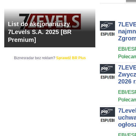
ARCHIWUM NOTO
List do akcjonariuszy
7LEVE
najmn
7Levels S.A. 2025 [BR
Zgrom
Premium]
EBI/ES
Poleca
Biznesradar bez reklam?
Sprawdź BR Plus
7LEVE
Zwycz
2026 r
EBI/ES
Poleca
7Leve
uchwa
ogłos
EBI/ES