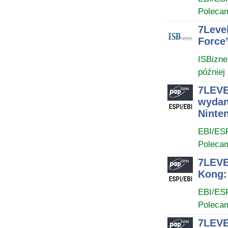
Poleca
7Leve
Force’
ISBizne
później
7LEVE
wydan
Ninten
EBI/ES
Poleca
7LEVE
Kong: 
EBI/ES
Poleca
7LEVE