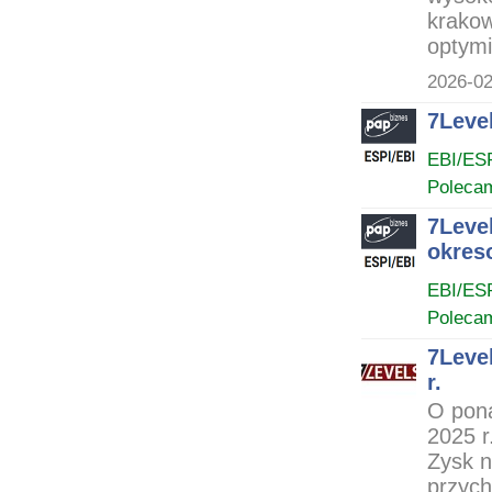
krakow
optymi
2026-02
7Level
EBI/ES
Poleca
7Leve
okres
EBI/ES
Poleca
7Level
r.
O pona
2025 r
Zysk n
przych