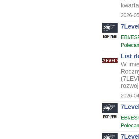
kwartał
2026-05
7Level
EBI/ES
Poleca
List 
W imie
Roczny
(7LEVE
rozwoju
2026-04
7Leve
EBI/ES
Poleca
7Leve