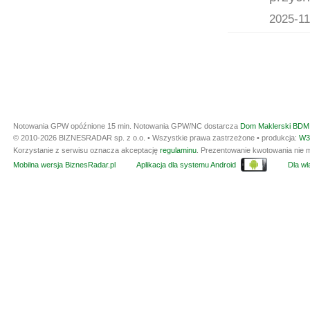
2025-11
Notowania GPW opóźnione 15 min.
Notowania GPW/NC dostarcza
Dom Maklerski BDM 
© 2010-2026 BIZNESRADAR sp. z o.o. • Wszystkie prawa zastrzeżone • produkcja:
W3
Korzystanie z serwisu oznacza akceptację
regulaminu
. Prezentowanie kwotowania nie m
Mobilna wersja BiznesRadar.pl
Aplikacja dla systemu Android
Dla wła