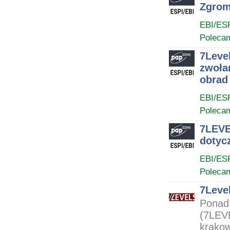
Zgrom
EBI/ES
Poleca
7Leve
zwoła
obrad
EBI/ES
Poleca
7LEVE
dotycz
EBI/ES
Poleca
7Level
Ponad 
(7LEVE
krakow