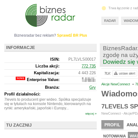
Trwa łączenie z ra
RADAR
WIADOM
Biznesradar bez reklam?
Sprawdź BR Plus
INFORMACJE
BiznesRadar.
zgodę na uży
ISIN:
PL7LVLS00017
Dowiedz się 
Liczba akcji:
772 735
Kapitalizacja:
4 443 226
7LV:
ustaw alert
Enterprise Value:
4
402
Akcje NewConnect
•
7
Branża:
Gry
226
Wiadomoś
Profil działalności:
7levels to producent gier wideo. Spółka specjalizuje
się w tytułach na konsole Nintendo, kierowanych na
7LEVELS S
rynki: amerykański, japoński i Europy...
NewConnect - Akcje/PDA
więcej »
PROFIL
ANAL
TU ZACZNIJ
NOWE
BR LAB
NOTOWANIA
WIA