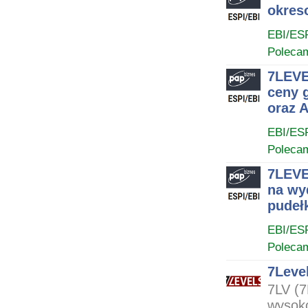
okres
EBI/ES
Poleca
7LEVE
ceny g
oraz 
EBI/ES
Poleca
7LEVE
na wyd
pudeł
EBI/ES
Poleca
7Level
7LV (7
wysoko